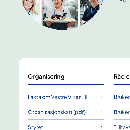
Kon
Organisering
Råd o
Fakta om Vestre Viken HF
Bruker
Organisasjonskart (pdf)
Bruke
Styret
Tillits