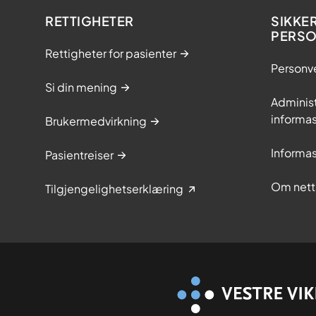
RETTIGHETER
SIKKE
PERS
Rettigheter for pasienter
Personv
Si din mening
Adminis
informa
Brukermedvirkning
Informa
Pasientreiser
Om nett
Tilgjengelighetserklæring