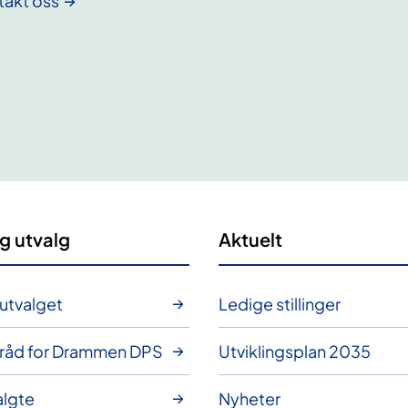
takt oss
g utvalg
Aktuelt
utvalget
Ledige stillinger
rråd for Drammen DPS
Utviklingsplan 2035
valgte
Nyheter