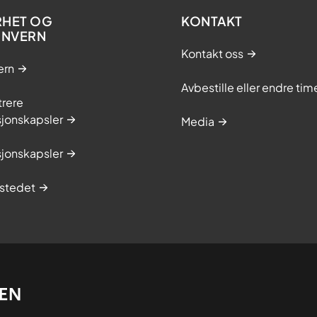
RHET OG
KONTAKT
ONVERN
Kontakt oss
ern
Avbestille eller endre tim
trere
sjonskapsler
Media
sjonskapsler
stedet