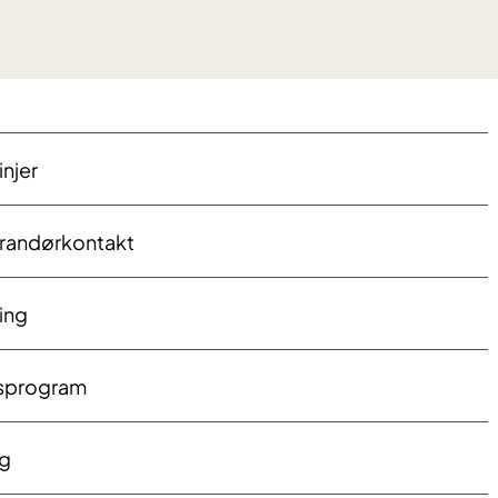
injer
erandørkontakt
ling
nsprogram
g