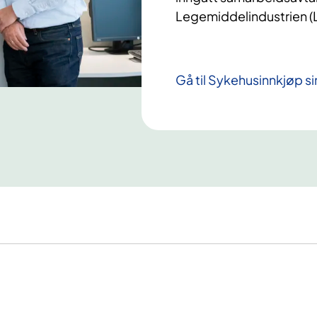
Legemiddelindustrien (L
Gå til Sykehusinnkjøp s