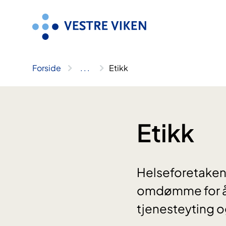
Hopp
til
innhold
Forside
..
.
Etikk
Etikk
Helseforetakene 
omdømme for å k
tjenesteyting og