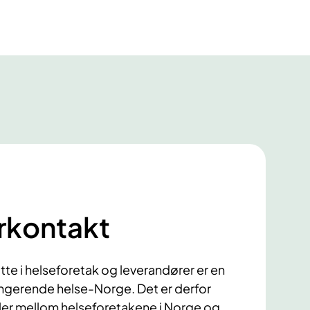
g
rkontakt
e i helseforetak og leverandører er en
fungerende helse-Norge. Det er derfor
ler mellom helseforetakene i Norge og