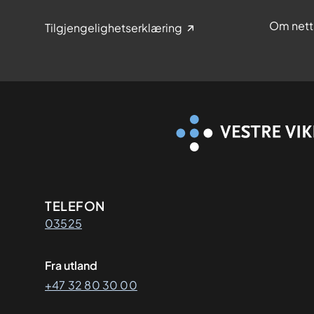
Om nett
Tilgjengelighetserklæring
Kontaktinformasjon
TELEFON
03525
Fra utland
+47 32 80 30 00