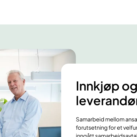
Innkjøp o
leverandø
Samarbeid mellom ansatt
forutsetning for et vel
inngått samarbeidsavta