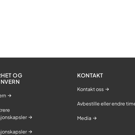
RHET OG
KONTAKT
ONVERN
Kontakt oss
ern
Avbestille eller endre tim
trere
sjonskapsler
Media
sjonskapsler