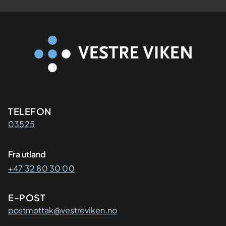
Kontaktinformasjon
TELEFON
03525
Fra utland
+47 32 80 30 00
E-POST
postmottak@vestreviken.no