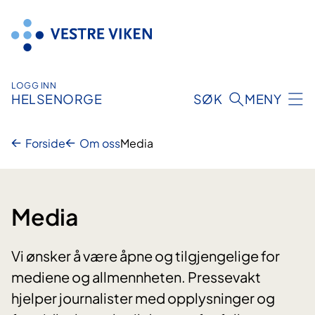
Hopp
til
innhold
LOGG INN
HELSENORGE
SØK
MENY
Forside
Om oss
Media
Media
Vi ønsker å være åpne og tilgjengelige for
mediene og allmennheten. Pressevakt
hjelper journalister med opplysninger og