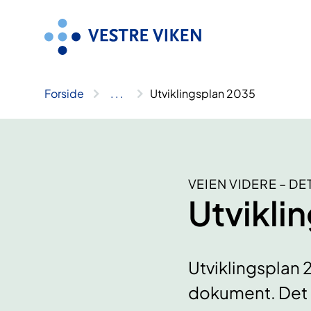
Hopp
til
innhold
Forside
..
.
Utviklingsplan 2035
VEIEN VIDERE – D
Utvikli
Utviklingsplan 
dokument. Det p