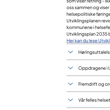
som viser retning - i
oss sammen og viser 
helsepolitiske føring
Utviklingsplanen revi
kommunene i helsefe
Utviklingsplan 2035 bl
Her kan du lese Utvi
Høringsuttalels
Oppdragene i U
Fremdrift og or
Vår felles helse