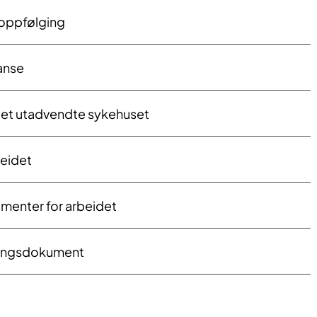
oppfølging
anse
 det utadvendte sykehuset
beidet
enter for arbeidet
ringsdokument