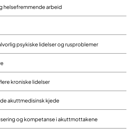
g helsefremmende arbeid
vorlig psykiske lidelser og rusproblemer
re
lere kroniske lidelser
e akuttmedisinsk kjede
isering og kompetanse i akuttmottakene