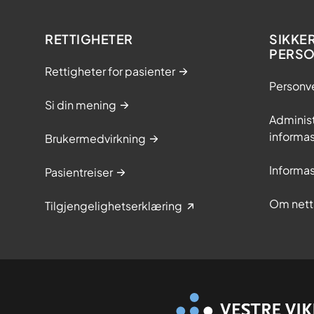
RETTIGHETER
SIKKE
PERS
Rettigheter for pasienter
Personv
Si din mening
Adminis
informa
Brukermedvirkning
Informa
Pasientreiser
Om nett
Tilgjengelighetserklæring