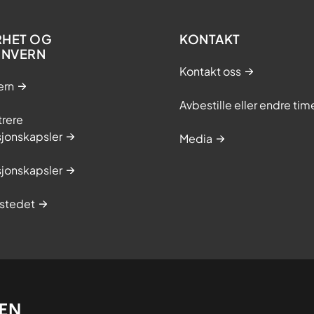
RHET OG
KONTAKT
ONVERN
Kontakt oss
ern
Avbestille eller endre tim
trere
sjonskapsler
Media
sjonskapsler
stedet