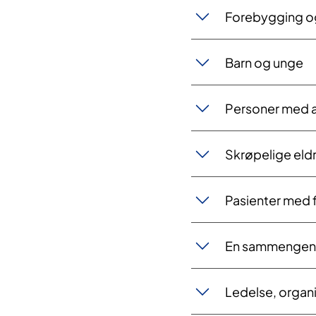
Forebygging o
Barn og unge
Personer med al
Skrøpelige eld
Pasienter med f
En sammengend
Ledelse, organ