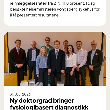
reinnleggelsesraten fra 21 til 11,8 prosent. I dag
besøkte helseministeren Kongsberg sykehus for
å få presentert resultatene.
N
æ
r
h
a
l
v
e
r
i
n
g
a
31. JULI 2026
v
Ny doktorgrad bringer
r
fysiologibasert diagnostikk
e