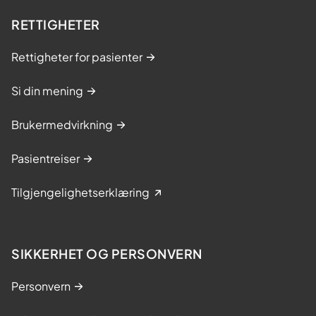
r
l
e
RETTIGHETER
e
k
r
Rettigheter for pasienter
l
s
i
i
Si din mening
n
n
i
e
Brukermedvirkning
k
h
k
i
Pasientreiser
e
s
n
t
Tilgjengelighetserklæring
o
r
i
e
SIKKERHET OG PERSONVERN
r
Personvern