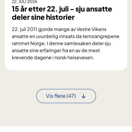
a
22. JULI 2026
r
15 år etter 22. juli - sju ansatte
m
i
h
deler sine historier
n
a
g
22. juli 2011 gjorde mange av Vestre Vikens
n
e
ansatte en uvurderlig innsats da terrorangrepene
d
r
rammet Norge. I denne samlesaken deler sju
l
f
ansatte sine erfaringer fra en av de mest
i
y
krevende dagene i norsk helsevesen.
n
s
1
g
i
5
s
o
å
m
l
r
o
o
e
d
Vis flere
(47)
g
t
e
i
t
l
b
e
l
a
r
s
2