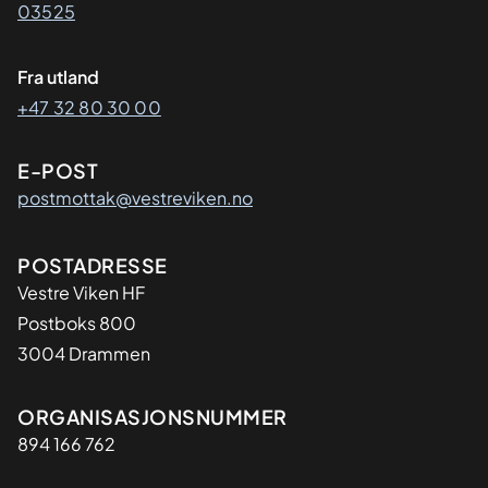
03525
Fra utland
+47 32 80 30 00
E-POST
postmottak@vestreviken.no
Adresse
POSTADRESSE
Vestre Viken HF
Postboks 800
3004 Drammen
Organisasjon
ORGANISASJONSNUMMER
894 166 762