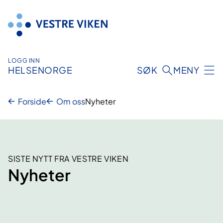
Hopp
til
innhold
LOGG INN
HELSENORGE
SØK
MENY
Forside
Om oss
Nyheter
SISTE NYTT FRA VESTRE VIKEN
Nyheter