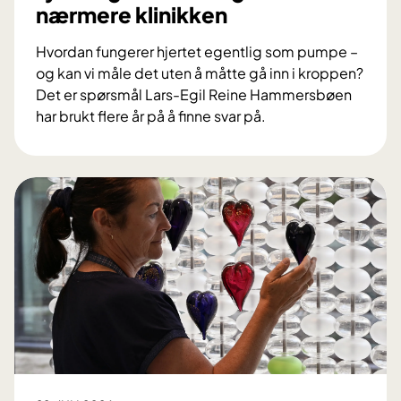
nærmere klinikken
i
n
Hvordan fungerer hjertet egentlig som pumpe –
n
og kan vi måle det uten å måtte gå inn i kroppen?
l
Det er spørsmål Lars-Egil Reine Hammersbøen
e
har brukt flere år på å finne svar på.
g
N
g
y
e
d
l
o
s
k
e
t
r
o
m
r
e
g
d
r
n
a
y
d
s
b