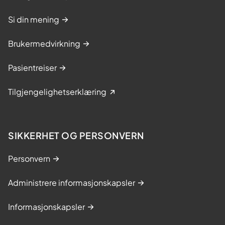
f
Si din mening
o
r
Brukermedvirkning
s
t
Pasientreiser
y
r
Tilgjengelighetserklæring
r
e
l
s
SIKKERHET OG PERSONVERN
e
r
Personvern
Administrere informasjonskapsler
Informasjonskapsler