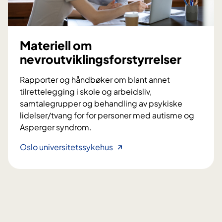
Materiell om
nevroutviklingsforstyrrelser
Rapporter og håndbøker om blant annet
tilrettelegging i skole og arbeidsliv,
samtalegrupper og behandling av psykiske
lidelser/tvang for for personer med autisme og
Asperger syndrom.
M
Oslo universitetssykehus
a
t
e
r
i
e