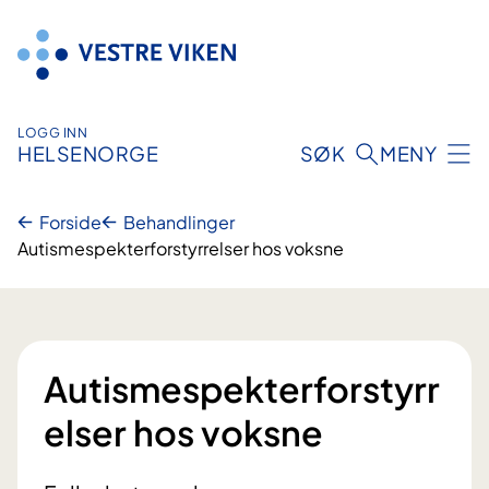
Hopp
til
innhold
LOGG INN
HELSENORGE
SØK
MENY
Forside
Behandlinger
Autismespekterforstyrrelser hos voksne
Autismespekterforstyrr
elser hos voksne