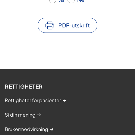
PDF-utskrift
RETTIGHETER
Rettigheter for pasienter
Si din mening
Brukermedvirkning