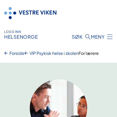
Hopp
til
innhold
LOGG INN
HELSENORGE
SØK
MENY
Forside
VIP Psykisk helse i skolen
For lærere