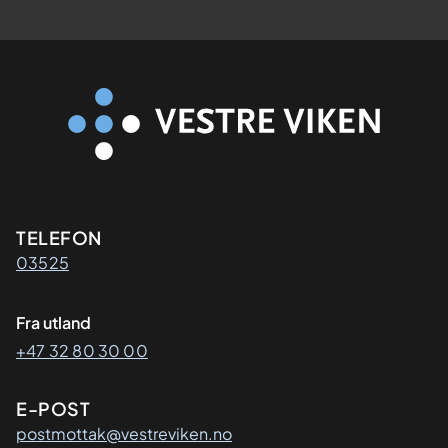
Kontaktinformasjon
TELEFON
03525
Fra utland
+47 32 80 30 00
E-POST
postmottak@vestreviken.no