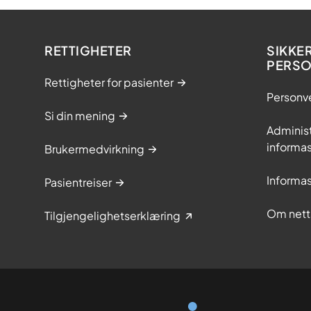
RETTIGHETER
SIKKE
PERS
Rettigheter for pasienter
Personv
Si din mening
Adminis
informa
Brukermedvirkning
Informa
Pasientreiser
Om nett
Tilgjengelighetserklæring