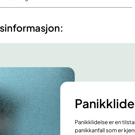
sinformasjon:
Panikklide
Panikklidelse er en tils
panikkanfall som er kje