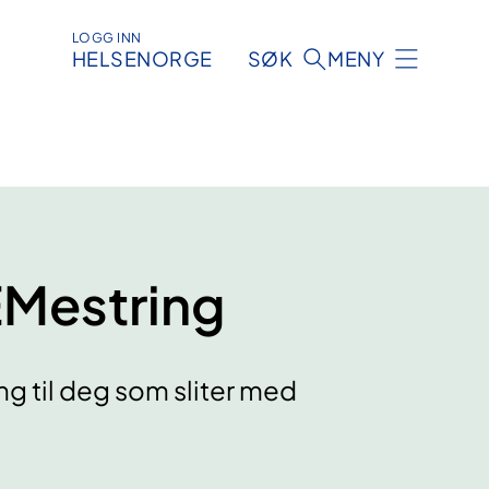
LOGG INN
HELSENORGE
SØK
MENY
EMestring
ng til deg som sliter med