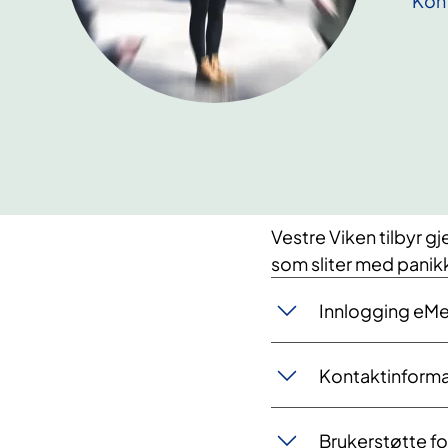
Kont
Vestre Viken tilbyr g
som sliter med panikk
Innlogging eMes
Kontaktinforma
Brukerstøtte fo