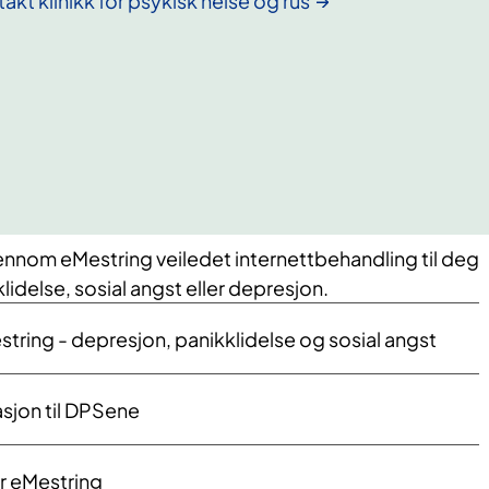
akt klinikk for psykisk helse og rus
jennom eMestring veiledet internettbehandling til deg
lidelse, sosial angst eller depresjon.
tring - depresjon, panikklidelse og sosial angst
sjon til DPSene
r eMestring