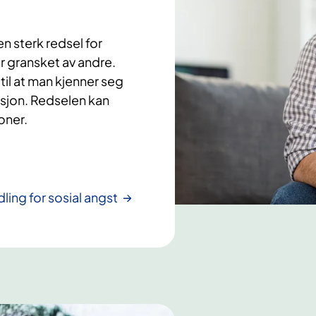
n sterk redsel for
er gransket av andre.
til at man kjenner seg
uasjon. Redselen kan
oner.
ing for sosial angst