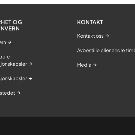
RHET OG
KONTAKT
ONVERN
Kontakt oss
ern
Avbestille eller endre tim
trere
sjonskapsler
Media
sjonskapsler
stedet