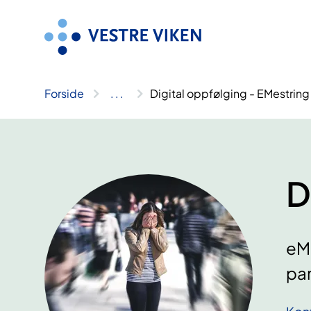
Hopp
til
innhold
Forside
..
.
Digital oppfølging - EMestring
D
eMe
pan