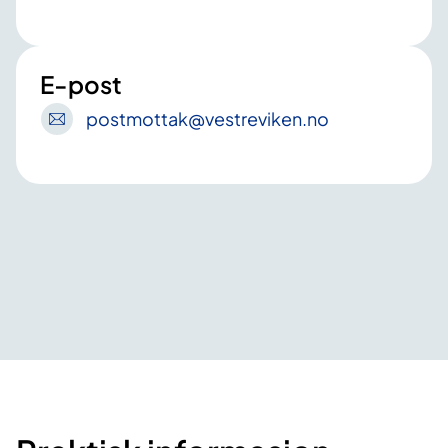
E-post
postmottak
@vestreviken
.no