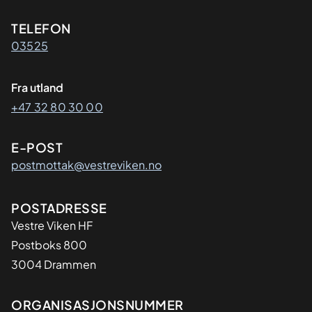
Kontaktinformasjon
TELEFON
03525
Fra utland
+47 32 80 30 00
E-POST
postmottak@vestreviken.no
Adresse
POSTADRESSE
Vestre Viken HF
Postboks 800
3004 Drammen
Organisasjon
ORGANISASJONSNUMMER