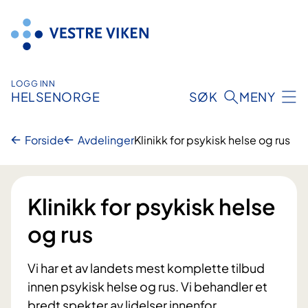
Hopp
til
innhold
LOGG INN
HELSENORGE
SØK
MENY
Forside
Avdelinger
Klinikk for psykisk helse og rus
Klinikk for psykisk helse
og rus
Vi har et av landets mest komplette tilbud
innen psykisk helse og rus. Vi behandler et
bredt spekter av lidelser innenfor