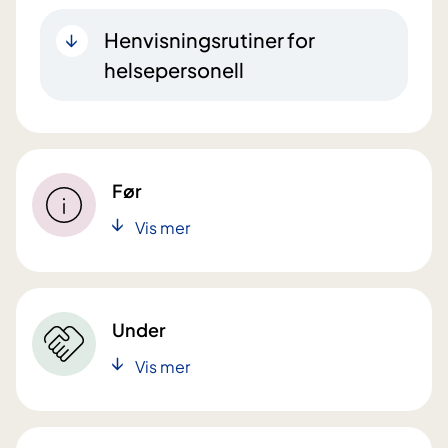
Henvisningsrutiner for
helsepersonell
Før
Vis mer
Under
Vis mer