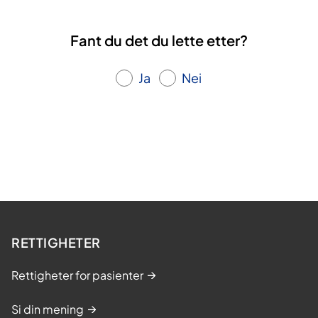
Fant du det du lette etter?
Ja
Nei
RETTIGHETER
Rettigheter for pasienter
Si din mening