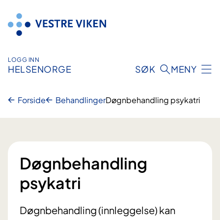
Hopp
til
innhold
LOGG INN
HELSENORGE
SØK
MENY
Forside
Behandlinger
Døgnbehandling psykatri
Døgnbehandling
psykatri
Døgnbehandling (innleggelse) kan