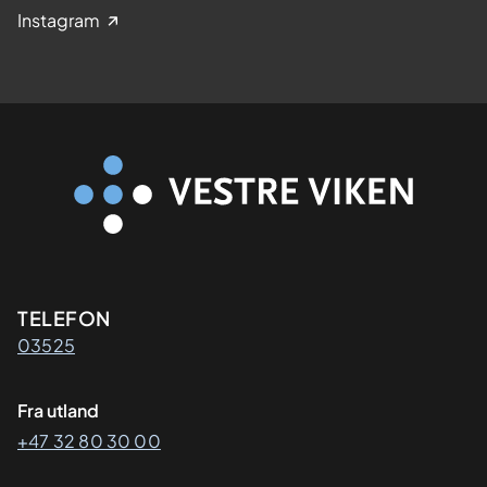
Instagram
Kontaktinformasjon
TELEFON
03525
Fra utland
+47 32 80 30 00