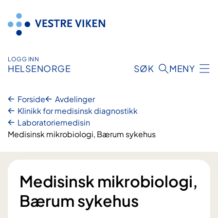
Hopp
til
innhold
LOGG INN
HELSENORGE
SØK
MENY
Forside
Avdelinger
Klinikk for medisinsk diagnostikk
Laboratoriemedisin
Medisinsk mikrobiologi, Bærum sykehus
Medisinsk mikrobiologi,
Bærum sykehus