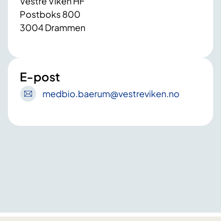
Vestre Viken HF
Postboks 800
3004 Drammen
E-post
medbio
.baerum
@vestreviken
.no