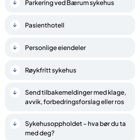
Parkering ved Bærum sykehus
Pasienthotell
Personlige eiendeler
Røykfritt sykehus
Send tilbakemeldinger med klage,
avvik, forbedringsforslag eller ros
Sykehusoppholdet – hva bør du ta
med deg?