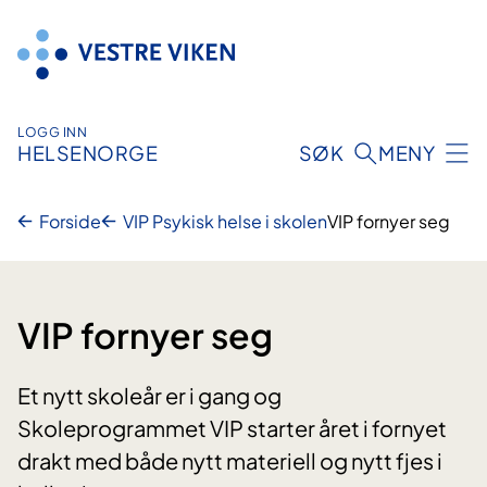
Hopp
til
innhold
LOGG INN
HELSENORGE
SØK
MENY
Forside
VIP Psykisk helse i skolen
VIP fornyer seg
VIP fornyer seg
Et nytt skoleår er i gang og
Skoleprogrammet VIP starter året i fornyet
drakt med både nytt materiell og nytt fjes i