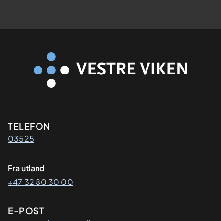
Kontaktinformasjon
TELEFON
03525
Fra utland
+47 32 80 30 00
E-POST