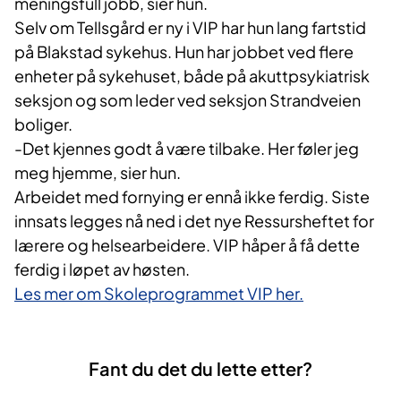
meningsfull jobb, sier hun.
Selv om Tellsgård er ny i VIP har hun lang fartstid
på Blakstad sykehus. Hun har jobbet ved flere
enheter på sykehuset, både på akuttpsykiatrisk
seksjon og som leder ved seksjon Strandveien
boliger.
-Det kjennes godt å være tilbake. Her føler jeg
meg hjemme, sier hun.
Arbeidet med fornying er ennå ikke ferdig. Siste
innsats legges nå ned i det nye Ressur​sheftet for
lærere og helsearbeidere. VIP håper å få dette
ferdig i løpet av høsten.
Les mer om Skoleprogrammet VIP her.​
Fant du det du lette etter?