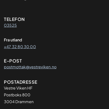
Kontaktinformasjon
TELEFON
03525
Fra utland
+47 32 80 30 00
E-POST
postmottak@vestreviken.no
Adresse
POSTADRESSE
Vestre Viken HF
Postboks 800
3004 Drammen