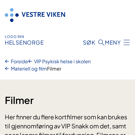
Hopp
til
innhold
LOGG INN
HELSENORGE
SØK
MENY
Forside
VIP Psykisk helse i skolen
Materiell og film
Filmer
Filmer
Her finner du flere kortfilmer som kan brukes
til gjennomføring av VIP Snakk om det, samt
noen lengre filmer til fordypning. Filmene er