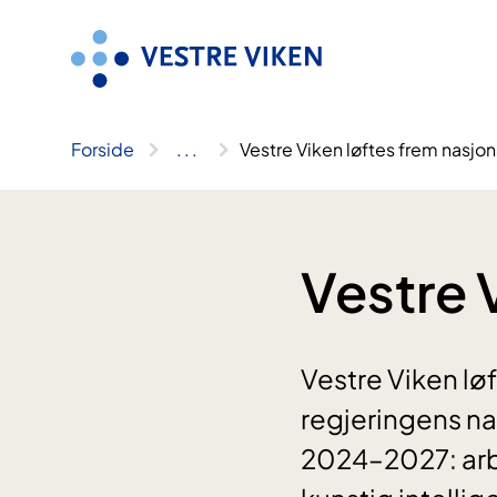
Hopp
til
innhold
Forside
..
.
Vestre Viken løftes frem nasjon
Vestre 
Vestre Viken lø
regjeringens n
2024–2027: arbe