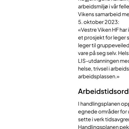
arbeidsmiljø i vår fe
Vikens samarbeid med
5. oktober 2023:
«Vestre Viken HF har
et prosjekt for leger 
leger til gruppeveile
vare på seg selv. Hels
LIS-utdanningen med 
helse, trivsel i arbe
arbeidsplassen.»
Arbeidstidsord
I handlingsplanen opp
egnede områder for u
sette i verk tidsavgr
Handlingsplanen peker