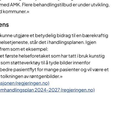
med AMK. Flere behandlingstilbud er under utvikling,
ed kommuner.»
gens
l kunne utgjøre et betydelig bidrag til en bærekraftig
s helsetjeneste, står det i handlingsplanen. Igjen
 frem som et eksempel:
et første helseforetaket som har tatt i bruk kunstig
la som støtteverktøy til å tyde bilder innenfor
i bedre pasientflyt for mange pasienter og vil være et
l tolkningen av røntgenbilder.»
asjonen (regjeringen.no)
samhandlingsplan 2024–2027 (regjeringen.no)