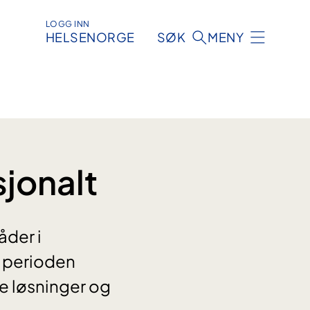
LOGG INN
HELSENORGE
SØK
MENY
sjonalt
åder i
r perioden
e løsninger og