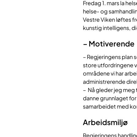
​Fredag 1. mars la he
helse- og samhandlin
Vestre Viken løftes 
kunstig intelligens, 
– Motiverende
– Regjeringens plan 
store utfordringene vi
områdene vi har arbei
administrerende direk
– Nå gleder jeg meg ti
danne grunnlaget for 
samarbeidet med kom
Arbeidsmiljø
Regjeringens handlin