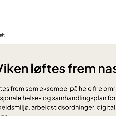
alt
Viken løftes frem na
ftes frem som eksempel på hele fire omr
asjonale helse- og samhandlingsplan fo
idsmiljø, arbeidstidsordninger, digital