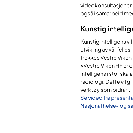
videokonsultasjoner 
også i samarbeid m
Kunstig intelli
Kunstig intelligens vi
utvikling av vår felle
trekkes Vestre Viken
«Vestre Viken HF er d
intelligens i stor ska
radiologi. Dette vil g
verktøy som bidrar ti
Se video fra present
Nasjonal helse- og 