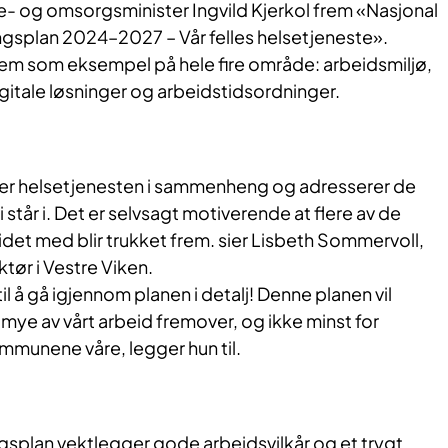
lse- og omsorgsminister Ingvild Kjerkol frem «Nasjonal
gsplan 2024–2027 – Vår felles helsetjeneste».
frem som eksempel på hele fire område: arbeidsmiljø,
digitale løsninger og arbeidstidsordninger.
ser helsetjenesten i sammenheng og adresserer de
 står i. Det er selvsagt motiverende at flere av de
det med blir trukket frem. sier Lisbeth Sommervoll,
tør i Vestre Viken.
l å gå igjennom planen i detalj! Denne planen vil
mye av vårt arbeid fremover, og ikke minst for
munene våre, legger hun til.
gsplan vektlegger gode arbeidsvilkår og et trygt