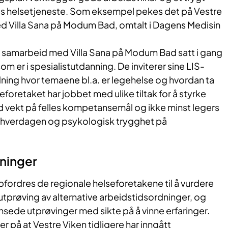
lles helsetjeneste. Som eksempel pekes det på Vestre
 Villa Sana på Modum Bad, omtalt i Dagens Medisin
 i samarbeid med Villa Sana på Modum Bad satt i gang
som er i spesialistutdanning. De inviterer sine LIS-
dning hvor temaene bl.a. er legehelse og hvordan ta
eforetaket har jobbet med ulike tiltak for å styrke
vekt på felles kompetansemål og ikke minst legers
idshverdagen og psykologisk trygghet på
ninger
fordres de regionale helseforetakene til å vurdere
tprøving av alternative arbeidstidsordninger, og
ensede utprøvinger med sikte på å vinne erfaringer.
 på at Vestre Viken tidligere har inngått