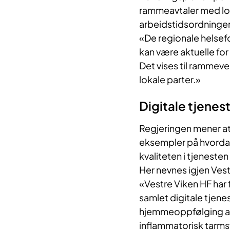
rammeavtaler med loka
arbeidstidsordninger
«De regionale helsef
kan være aktuelle for 
Det vises til rammeve
lokale parter.»
Digitale tjenes
Regjeringen mener at
eksempler på hvordan
kvaliteten i tjeneste
Her nevnes igjen Vest
«Vestre Viken HF har 
samlet digitale tjene
hjemmeoppfølging av
inflammatorisk tarm