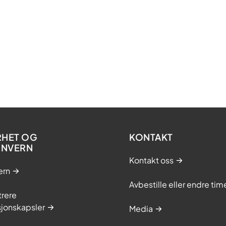
RHET OG
KONTAKT
ONVERN
Kontakt oss
ern
Avbestille eller endre tim
trere
sjonskapsler
Media