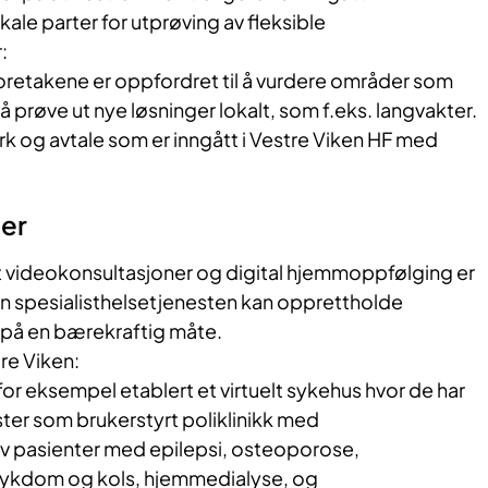
le parter for utprøving av fleksible
:
oretakene er oppfordret til å vurdere områder som
å prøve ut nye løsninger lokalt, som f.eks. langvakter.
rk og avtale som er inngått i Vestre Viken HF med
ter
 videokonsultasjoner og digital hjemmoppfølging er
 spesialisthelsetjenesten kan opprettholde
n på en bærekraftig måte.
re Viken:
for eksempel etablert et virtuelt sykehus hvor de har
ster som brukerstyrt poliklinikk med
 pasienter med epilepsi, osteoporose,
sykdom og kols, hjemmedialyse, og