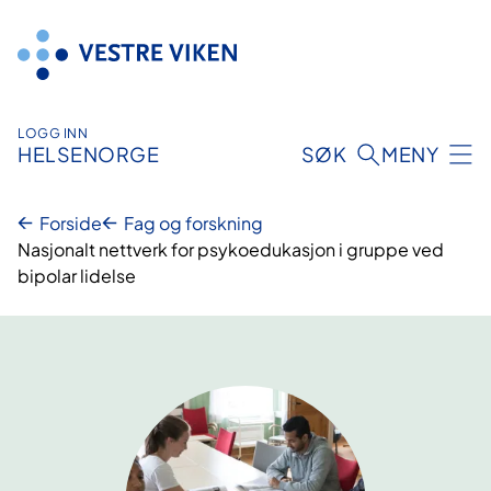
Hopp
til
innhold
LOGG INN
HELSENORGE
SØK
MENY
Forside
Fag og forskning
Nasjonalt nettverk for psykoedukasjon i gruppe ved
bipolar lidelse