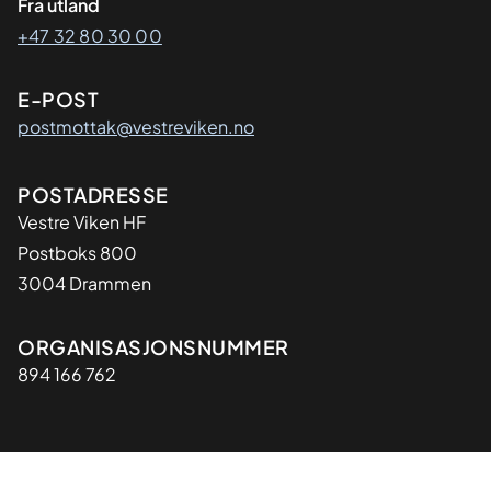
Fra utland
+47 32 80 30 00
E-POST
postmottak@vestreviken.no
Adresse
POSTADRESSE
Vestre Viken HF
Postboks 800
3004 Drammen
Organisasjon
ORGANISASJONSNUMMER
894 166 762