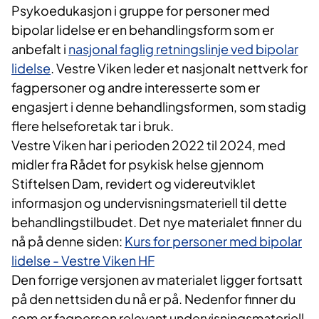
Psykoedukasjon i gruppe for personer med
bipolar lidelse er en behandlingsform som er ​
anbefalt i
nasjonal faglig retningslinje ved bipolar
lidelse
. Vestre Viken leder et nasjonalt nettverk for
fagpersoner og andre interesserte som er
engasjert i denne behandlingsformen, som stadig
flere helseforetak tar i bruk.
Vestre Viken har i perioden 2022 til 2024, med
midler fra Rådet for psykisk helse gjennom
Stiftelsen Dam, revidert og videreutviklet
informasjon og undervisningsmateriell til dette
behandlingstilbudet. Det nye materialet finner du
nå på denne siden:
Kurs for personer med bipolar
lidelse - Vestre Viken HF
Den forrige versjonen av materialet ligger fortsatt
på den nettsiden du nå er på. Nedenfor finner du
som er fagperson relevant undervisningsmateriell