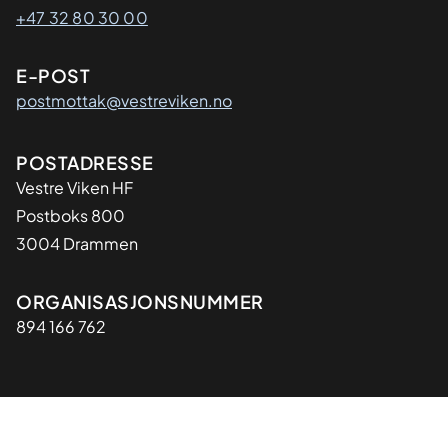
+47 32 80 30 00
E-POST
postmottak@vestreviken.no
Adresse
POSTADRESSE
Vestre Viken HF
Postboks 800
3004 Drammen
Organisasjon
ORGANISASJONSNUMMER
894 166 762