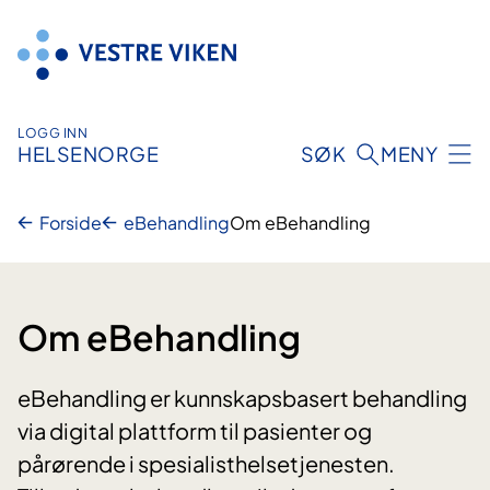
Hopp
til
innhold
LOGG INN
HELSENORGE
SØK
MENY
Forside
eBehandling
Om eBehandling
Om eBehandling
eBehandling er kunnskapsbasert behandling
via digital plattform til pasienter og
pårørende i spesialisthelsetjenesten.