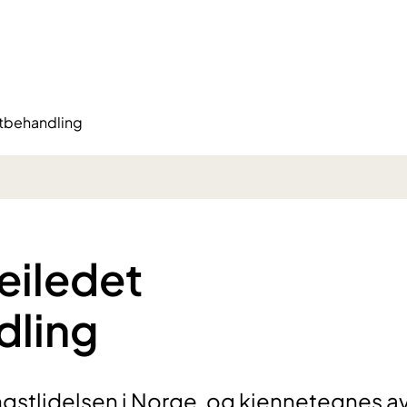
ettbehandling
veiledet
dling
ngstlidelsen i Norge, og kjennetegnes a