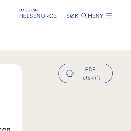
LOGG INN
HELSENORGE
SØK
MENY
PDF-
utskrift
v en