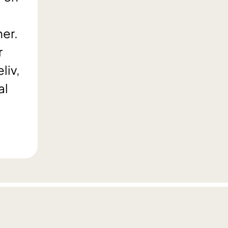
ner.
r
liv,
al