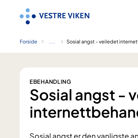
Hopp
til
innhold
Forside
..
.
Sosial angst - veiledet intern
EBEHANDLING
Sosial angst - 
internettbehan
Sosial angst er den vanligste a