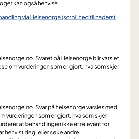
loger kan også henvise.
ndling via Helsenorge (scroll ned til nederst
helsenorge.no. Svaret på Helsenorge blir varslet
lese om vurderingen som er gjort, hva som skjer
å helsenorge.no. Svar på helsenorge varsles med
e om vurderingen som er gjort, hva som skjer
urderer at behandlingen ikke er relevant for
ar henvist deg, eller søke andre