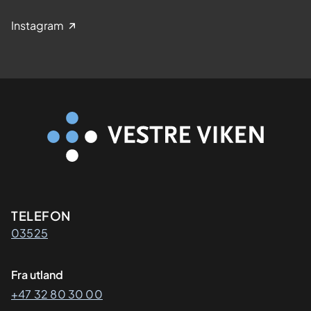
Instagram
Kontaktinformasjon
TELEFON
03525
Fra utland
+47 32 80 30 00