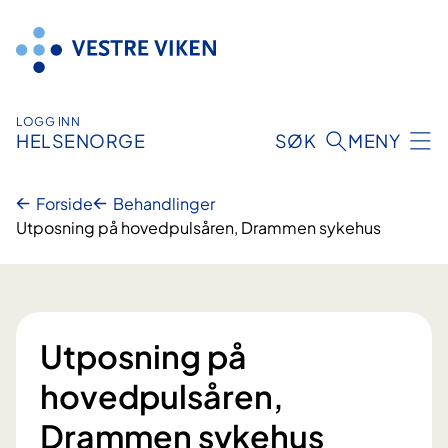
Hopp
til
innhold
LOGG INN
HELSENORGE
SØK
MENY
Forside
Behandlinger
Utposning på hovedpulsåren, Drammen sykehus
Utposning på
hovedpulsåren,
Drammen sykehus