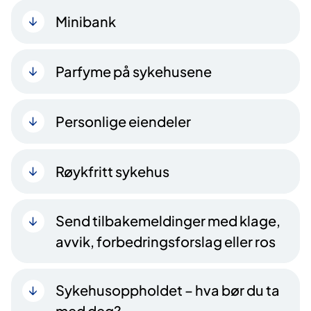
Minibank
Parfyme på sykehusene
Personlige eiendeler
Røykfritt sykehus
Send tilbakemeldinger med klage,
avvik, forbedringsforslag eller ros
Sykehusoppholdet – hva bør du ta
med deg?