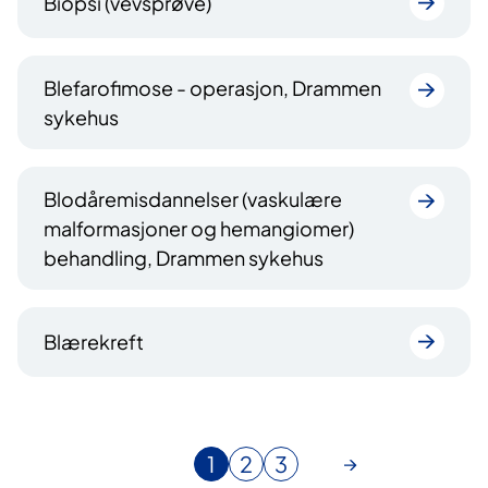
Biopsi (vevsprøve)
Blefarofimose - operasjon, Drammen
sykehus
Blodåremisdannelser (vaskulære
malformasjoner og hemangiomer)
behandling, Drammen sykehus
Blærekreft
1
2
3
N
G
G