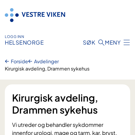
Hopp
til
innhold
LOGG INN
HELSENORGE
SØK
MENY
Forside
Avdelinger
Kirurgisk avdeling, Drammen sykehus
Kirurgisk avdeling,
Drammen sykehus
Vi utreder og behandler sykdommer
innenfor urologi, mage og tarm, kar, bryst,