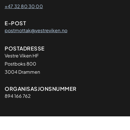
+47 32 80 30 00
E-POST
postmottak@vestreviken.no
Adresse
POSTADRESSE
Vestre Viken HF
Postboks 800
3004 Drammen
Organisasjon
ORGANISASJONSNUMMER
894 166 762