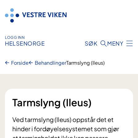
Hopp
til
innhold
LOGG INN
HELSENORGE
SØK
MENY
Forside
Behandlinger
Tarmslyng (Ileus)
Tarmslyng (Ileus)
Ved tarmslyng (Ileus) oppstår det et
hinder i fordøyelsesystemet som gjør
at tarminnholdet ikke kan passere.