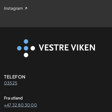
Instagram
Kontaktinformasjon
TELEFON
03525
Fra utland
+47 32 80 30 00