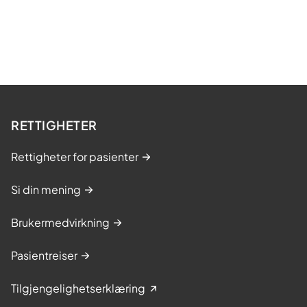
l
l
RETTIGHETER
Rettigheter for pasienter
Si din mening
Brukermedvirkning
Pasientreiser
Tilgjengelighetserklæring