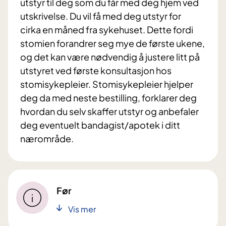
utstyr til deg som du får med deg hjem ved
utskrivelse. Du vil få med deg utstyr for
cirka en måned fra sykehuset. Dette fordi
stomien forandrer seg mye de første ukene,
og det kan være nødvendig å justere litt på
utstyret ved første konsultasjon hos
stomisykepleier. Stomisykepleier hjelper
deg da med neste bestilling, forklarer deg
hvordan du selv skaffer utstyr og anbefaler
deg eventuelt bandagist/apotek i ditt
nærområde.
Før
Vis mer