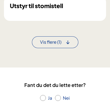
m
e
Utstyr til stomistell
i
r
u
e
U
t
n
t
s
s
s
t
t
t
y
o
y
Vis flere
(1)
r
m
r
i
t
?
i
l
s
t
o
Fant du det du lette etter?
m
i
Ja
Nei
s
t
e