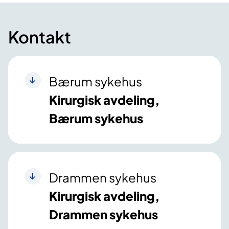
Kontakt
Bærum sykehus
Kirurgisk avdeling,
Bærum sykehus
Drammen sykehus
Kirurgisk avdeling,
Drammen sykehus