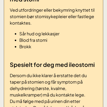
Ved utfordringer eller bekymring knyttet til
stomien bør stomisykepleier eller fastlege
kontaktes.
Sår hud og lekkasjer
Blod fra stomi
Brokk
Spesielt for deg med ileostomi
Dersom du ikke klarer å erstatte det du
taper på stomien og får symptom på
dehydrering (tørste, kvalme,
muskelkramper) må du kontakte lege.
Du må følge med på urinen din etter