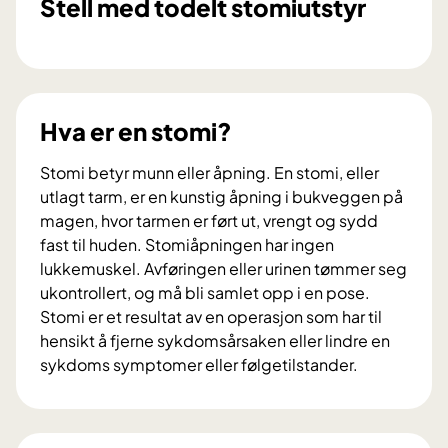
Stell med todelt stomiutstyr
S
t
e
l
Hva er en stomi?
l
m
Stomi betyr munn eller åpning. En stomi, eller
e
utlagt tarm, er en kunstig åpning i bukveggen på
d
magen, hvor tarmen er ført ut, vrengt og sydd
t
fast til huden. Stomiåpningen har ingen
o
lukkemuskel. Avføringen eller urinen tømmer seg
d
ukontrollert, og må bli samlet opp i en pose.
e
Stomi er et resultat av en operasjon som har til
l
hensikt å fjerne sykdomsårsaken eller lindre en
t
sykdoms symptomer eller følgetilstander.
s
H
t
v
o
a