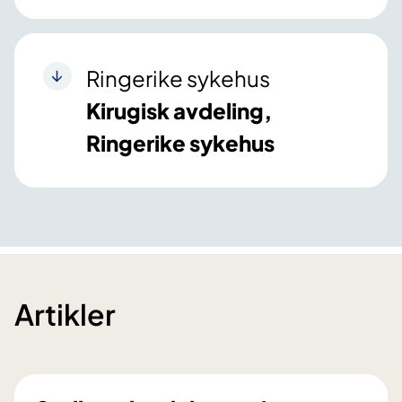
Ringerike sykehus
Kirugisk avdeling,
Ringerike sykehus
Artikler