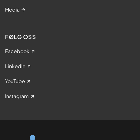
Media
FØLG OSS
Facebook
LinkedIn
YouTube
Instagram