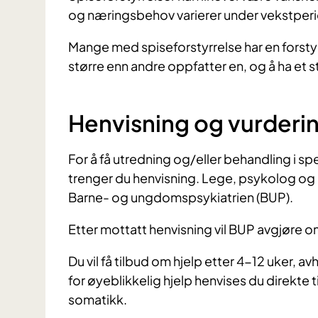
og næringsbehov varierer under vekstperi
Mange med spiseforstyrrelse har en forstyr
større enn andre oppfatter en, og å ha et s
Henvisning og vurderi
For å få utredning og/eller behandling i sp
trenger du henvisning. Lege, psykolog og 
Barne- og ungdomspsykiatrien (BUP).
Etter mottatt henvisning vil BUP avgjøre o
Du vil få tilbud om hjelp etter 4-12 uker, av
for øyeblikkelig hjelp henvises du direkte t
somatikk.