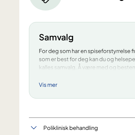
Samvalg
For deg som har en spiseforstyrrelse f
som er best for deg kan du og helsep
kalles samvalg. Å være med og bestemm
​Samvalg innebærer at du får informas
Vis mer
alternativene. Så kan du sammen med 
hverandre, ut fra hva som er viktig for 
Her er tre spørsmål du kan stille din be
Hvilke alternativer har jeg?
Poliklinisk behandling