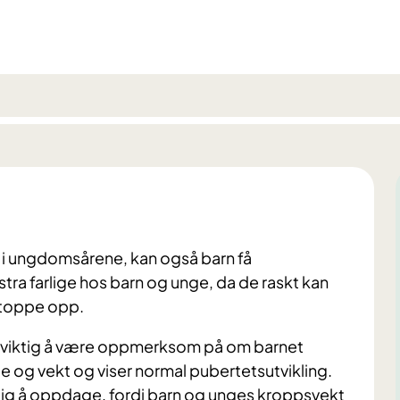
er i ungdomsårene, kan også barn få
stra farlige hos barn og unge, da de raskt kan
 stoppe opp.
t viktig å være oppmerksom på om barnet
yde og vekt og viser normal pubertetsutvikling.
elig å oppdage, fordi barn og unges kroppsvekt