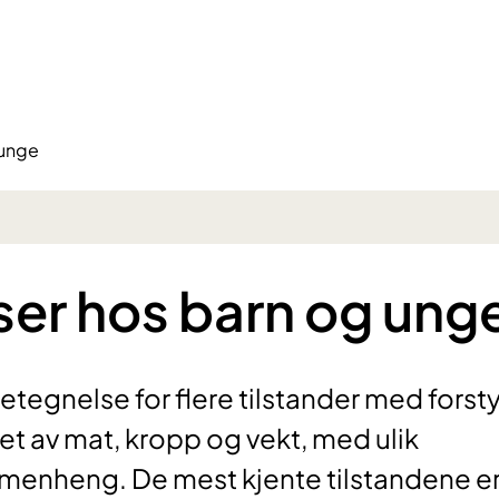
 unge
ser hos barn og ung
etegnelse for flere tilstander med forsty
t av mat, kropp og vekt, med ulik
menheng. De mest kjente tilstandene e