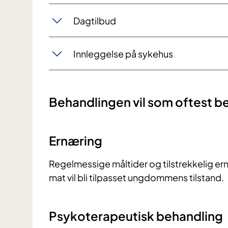
Hva er de mulige fordelene og ul
Dagtilbud
Hvor sannsynlig er det at disse f
Les mer om samvalg på helsenorge.no
Innleggelse på sykehus
Behandlingen vil som oftest be
Ernæring
Regelmessige måltider og tilstrekkelig er
mat vil bli tilpasset ungdommens tilstand.
Psykoterapeutisk behandling