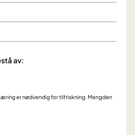
empene ved disse alternativene?
ordelene og ulempene vil gjelde for meg?​
​
stå av:
næring er nødvendig for tilfriskning. Mengden