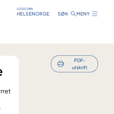
LOGG INN
HELSENORGE
SØK
MENY
PDF-
e
utskrift
rret
r