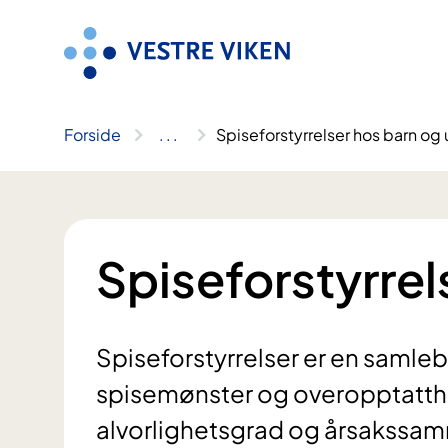
Hopp
til
innhold
Forside
..
.
Spiseforstyrrelser hos barn og
Spiseforstyrrel
Spiseforstyrrelser er en samleb
spisemønster og overopptatthe
alvorlighetsgrad og årsakssam