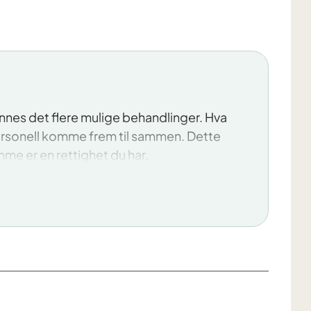
innes det flere mulige behandlinger. Hva
ersonell komme frem til sammen. Dette
e er en rettighet du har.
jon om fordeler og ulemper ved de ulike
helsepersonell veie disse opp mot
deg.
handler: