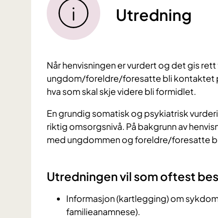
Utredning
Når henvisningen er vurdert og det gis rett 
ungdom/foreldre/foresatte bli kontaktet på
hva som skal skje videre bli formidlet.
En grundig somatisk og psykiatrisk vurder
riktig omsorgsnivå. På bakgrunn av henvis
med ungdommen og foreldre/foresatte bli
Utredningen vil som oftest bes
Informasjon (kartlegging) om sykdom
familieanamnese).