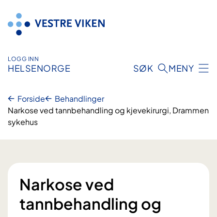
Hopp
til
innhold
LOGG INN
HELSENORGE
SØK
MENY
Forside
Behandlinger
Narkose ved tannbehandling og kjevekirurgi, Drammen
sykehus
Narkose ved
tannbehandling og