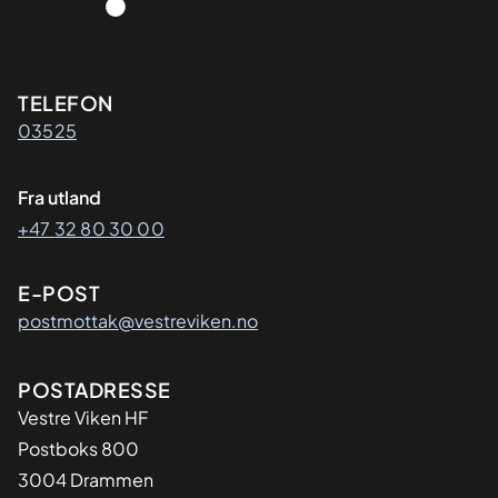
Kontaktinformasjon
TELEFON
03525
Fra utland
+47 32 80 30 00
E-POST
postmottak@vestreviken.no
Adresse
POSTADRESSE
Vestre Viken HF
Postboks 800
3004 Drammen