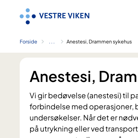
Hopp
til
innhold
Forside
..
.
Anestesi, Drammen sykehus
Anestesi, Dra
Vi gir bedøvelse (anestesi) til 
forbindelse med operasjoner, b
undersøkelser. Når det er nødv
på utrykning eller ved transport