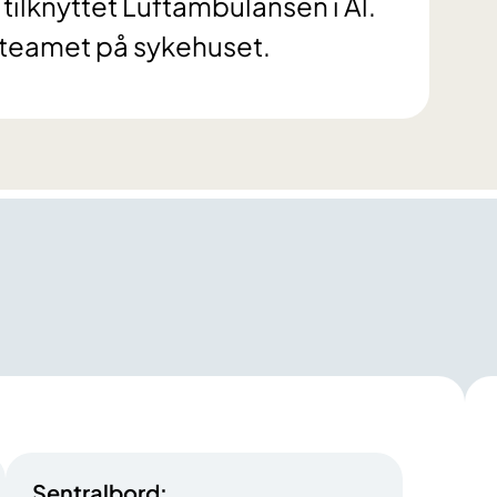
tilknyttet Luftambulansen i Ål.
meteamet på sykehuset.
Sentralbord: