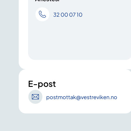
32 00 07 10
E-post
postmottak
@vestreviken
.no