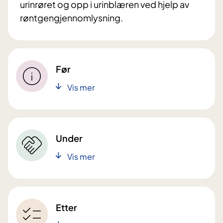
urinrøret og opp i urinblæren ved hjelp av
røntgengjennomlysning.
Før
Vis mer
Under
Vis mer
Etter