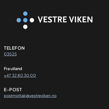
Kontaktinformasjon
TELEFON
03525
Fra utland
+47 32 80 30 00
E-POST
postmottak@vestreviken.no