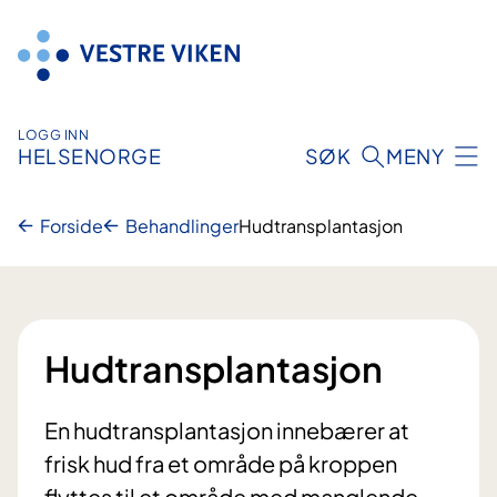
Hopp
til
innhold
LOGG INN
HELSENORGE
SØK
MENY
Forside
Behandlinger
Hudtransplantasjon
Hudtransplantasjon
En hudtransplantasjon innebærer at
frisk hud fra et område på kroppen
flyttes til et område med manglende