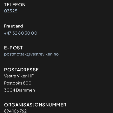
Kontaktinformasjon
TELEFON
03525
Fra utland
+47 32 80 30 00
E-POST
postmottak@vestreviken.no
Adresse
POSTADRESSE
Vestre Viken HF
Postboks 800
3004 Drammen
Organisasjon
ORGANISASJONSNUMMER
894 166 762