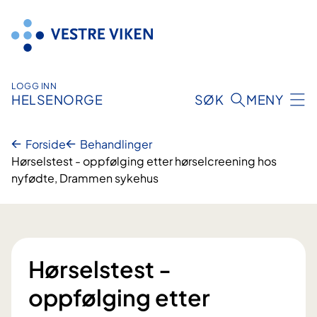
Hopp
til
innhold
LOGG INN
HELSENORGE
SØK
MENY
Forside
Behandlinger
Hørselstest - oppfølging etter hørselcreening hos
nyfødte, Drammen sykehus
Hørselstest -
oppfølging etter