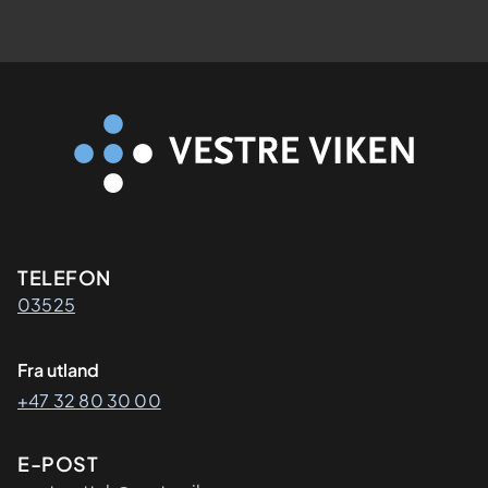
Kontaktinformasjon
TELEFON
03525
Fra utland
+47 32 80 30 00
E-POST