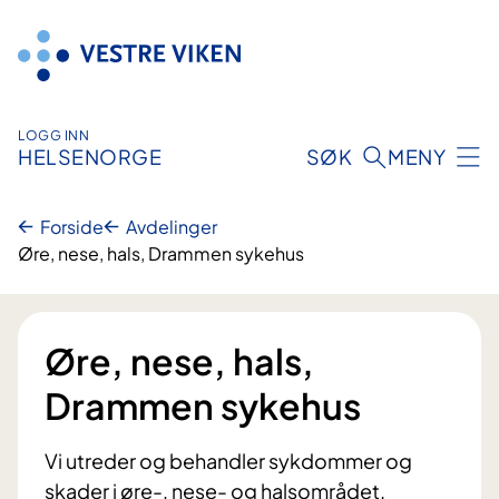
Hopp
til
innhold
LOGG INN
HELSENORGE
SØK
MENY
Forside
Avdelinger
Øre, nese, hals, Drammen sykehus
Øre, nese, hals,
Drammen sykehus
Vi utreder og behandler sykdommer og
skader i øre-, nese- og halsområdet.