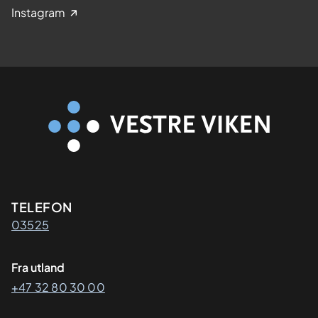
Instagram
Kontaktinformasjon
TELEFON
03525
Fra utland
+47 32 80 30 00