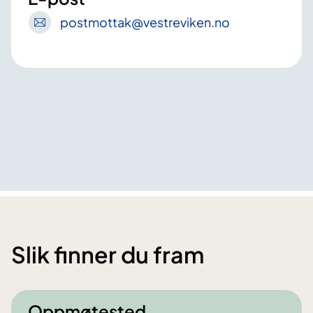
postmottak
@vestreviken
.no
Slik finner du fram
Oppmøtested