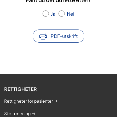
r
l
l
e
s
s
Ja
Nei
n
i
i
d
d
d
e
e
e
s
PDF-utskrift
i
d
e
RETTIGHETER
Rettigheter for pasienter
Si din mening