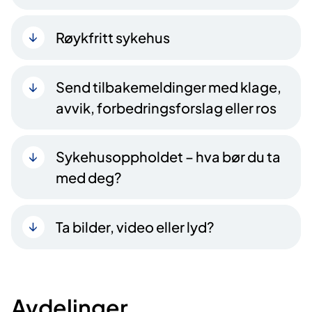
Røykfritt sykehus
Send tilbakemeldinger med klage,
avvik, forbedringsforslag eller ros
Sykehusoppholdet – hva bør du ta
med deg?
Ta bilder, video eller lyd?
Avdelinger