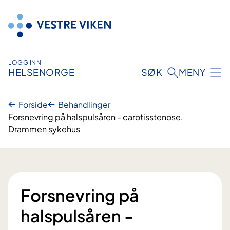
Hopp
til
innhold
LOGG INN
HELSENORGE
SØK
MENY
Forside
Behandlinger
Forsnevring på halspulsåren - carotisstenose,
Drammen sykehus
Forsnevring på
halspulsåren -