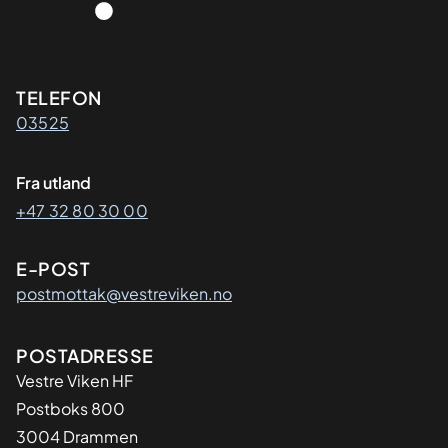
Kontaktinformasjon
TELEFON
03525
Fra utland
+47 32 80 30 00
E-POST
postmottak@vestreviken.no
Adresse
POSTADRESSE
Vestre Viken HF
Postboks 800
3004 Drammen