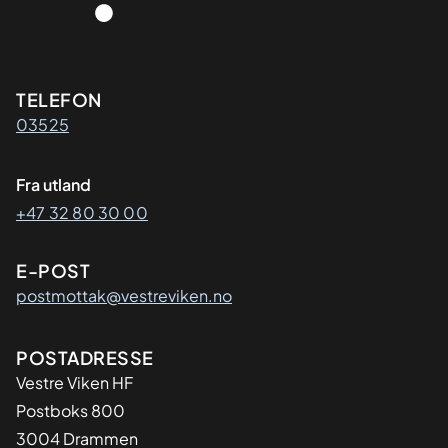
Kontaktinformasjon
TELEFON
03525
Fra utland
+47 32 80 30 00
E-POST
postmottak@vestreviken.no
Adresse
POSTADRESSE
Vestre Viken HF
Postboks 800
3004 Drammen