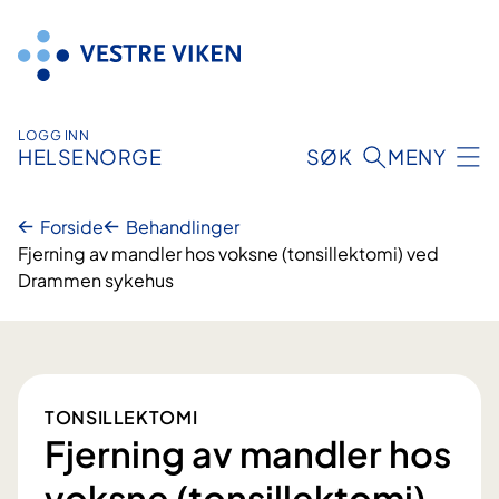
Hopp
til
innhold
LOGG INN
HELSENORGE
SØK
MENY
Forside
Behandlinger
Fjerning av mandler hos voksne (tonsillektomi) ved
Drammen sykehus
TONSILLEKTOMI
Fjerning av mandler hos
voksne (tonsillektomi)