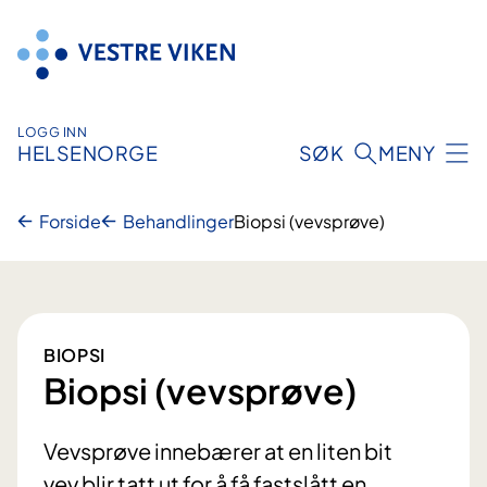
Hopp
til
innhold
LOGG INN
HELSENORGE
SØK
MENY
Forside
Behandlinger
Biopsi (vevsprøve)
BIOPSI
Biopsi (vevsprøve)
Vevsprøve innebærer at en liten bit
vev blir tatt ut for å få fastslått en