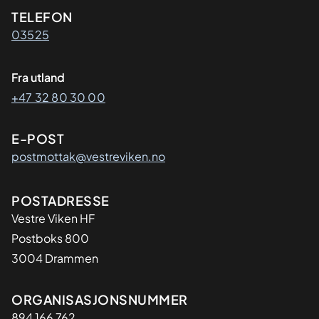
Kontaktinformasjon
TELEFON
03525
Fra utland
+47 32 80 30 00
E-POST
postmottak@vestreviken.no
Adresse
POSTADRESSE
Vestre Viken HF
Postboks 800
3004 Drammen
Organisasjon
ORGANISASJONSNUMMER
894 166 762