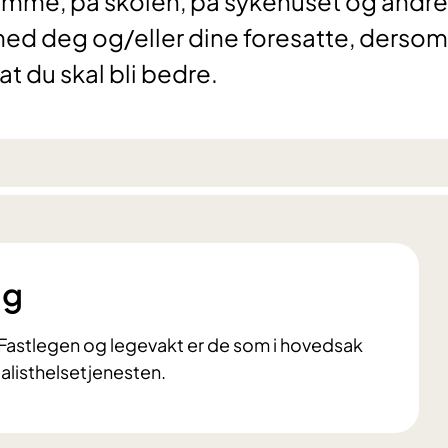
mme, på skolen, på sykehuset og andre
med deg og/eller dine foresatte, dersom
t du skal bli bedre.
ng
. Fastlegen og legevakt er de som i hovedsak
ialisthelsetjenesten.