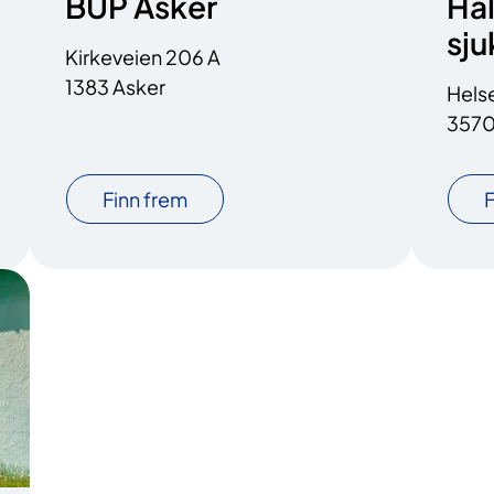
BUP Asker
Hal
sj
Kirkeveien 206 A
1383 Asker
Hels
3570
Finn frem
F