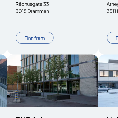
Rådhusgata 33
Arne
3015 Drammen
3511
Finn frem
F