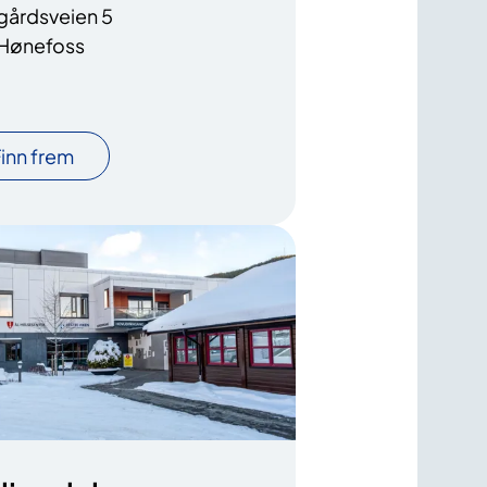
gårdsveien 5
 Hønefoss
inn frem