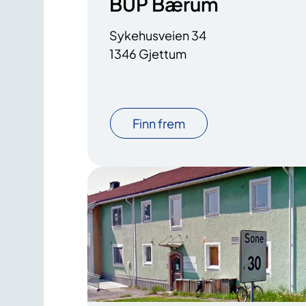
BUP Bærum
Sykehusveien 34
1346 Gjettum
Finn frem