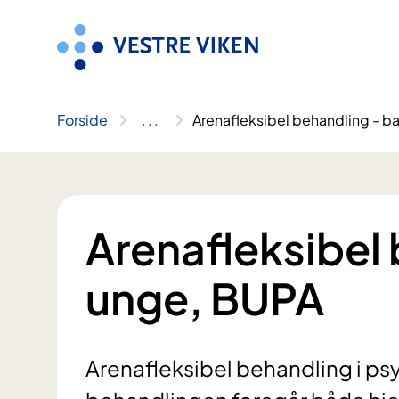
Hopp
til
innhold
Forside
..
.
Arenafleksibel behandling - b
Arenafleksibel 
unge, BUPA
Arenafleksibel behandling i psy