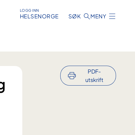
LOGG INN
HELSENORGE
SØK
MENY
PDF-
g
utskrift