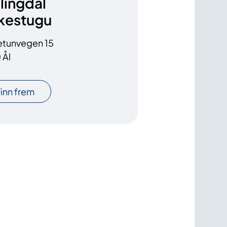
lingdal
ukestugu
etunvegen 15
 Ål
inn frem