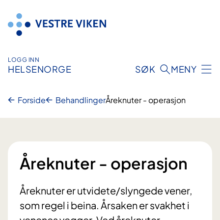
Hopp
til
innhold
LOGG INN
HELSENORGE
SØK
MENY
Forside
Behandlinger
Åreknuter - operasjon
Åreknuter - operasjon
Åreknuter er utvidete/slyngede vener,
som regel i beina. Årsaken er svakhet i
venenes vegger. Ved åreknuter