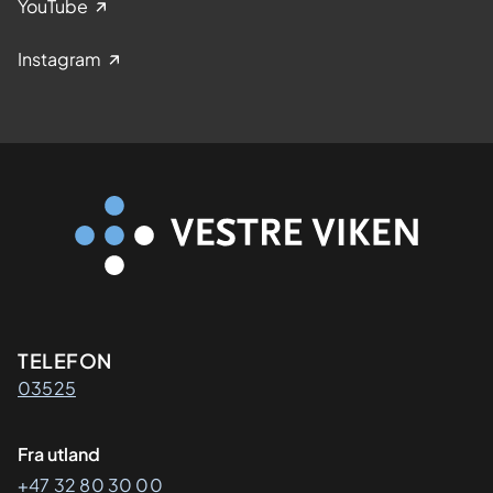
YouTube
Instagram
Kontaktinformasjon
TELEFON
03525
Fra utland
+47 32 80 30 00