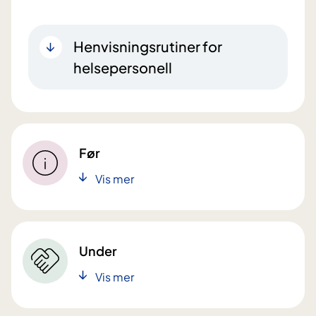
Henvisningsrutiner for
helsepersonell
Før
Vis mer
Under
Vis mer