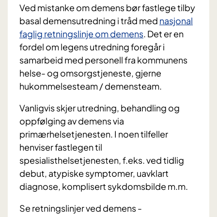
Ved mistanke om demens bør fastlege tilby
basal demensutredning i tråd med
nasjonal
faglig retningslinje om demens
. Det er en
fordel om legens utredning foregår i
samarbeid med personell fra kommunens
helse- og omsorgstjeneste, gjerne
hukommelsesteam / demensteam.
Vanligvis skjer utredning, behandling og
oppfølging av demens via
primærhelsetjenesten. I noen tilfeller
henviser fastlegen til
spesialisthelsetjenesten, f.eks. ved tidlig
debut, atypiske symptomer, uavklart
diagnose, komplisert sykdomsbilde m.m.
Se retningslinjer ved demens -