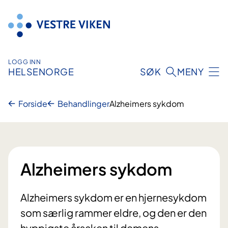
Hopp
til
innhold
LOGG INN
HELSENORGE
SØK
MENY
Forside
Behandlinger
Alzheimers sykdom
Alzheimers sykdom
Alzheimers sykdom er en hjernesykdom
som særlig rammer eldre, og den er den
hyppigste årsaken til demens.