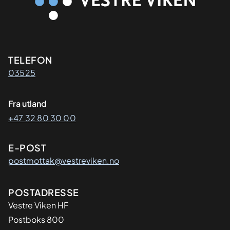
Kontaktinformasjon
TELEFON
03525
Fra utland
+47 32 80 30 00
E-POST
postmottak@vestreviken.no
Adresse
POSTADRESSE
Vestre Viken HF
Postboks 800