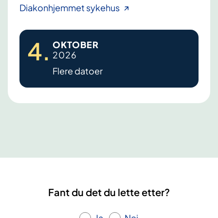
D
Diakonhjemmet sykehus
e
m
4
.
OKTOBER
e
2026
n
Flere datoer
s
–
k
u
r
s
f
o
r
p
Fant du det du lette etter?
å
r
Ja
Nei