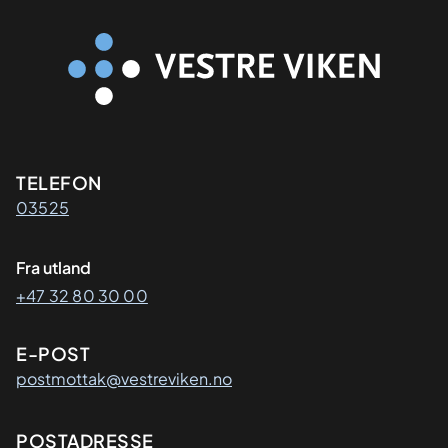
Kontaktinformasjon
TELEFON
03525
Fra utland
+47 32 80 30 00
E-POST
postmottak@vestreviken.no
Adresse
POSTADRESSE