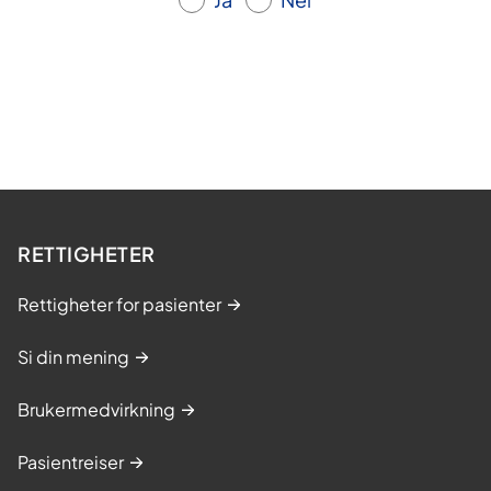
ø
r
e
n
d
e
RETTIGHETER
Rettigheter for pasienter
Si din mening
Brukermedvirkning
Pasientreiser