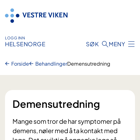
Hopp
til
innhold
LOGG INN
HELSENORGE
SØK
MENY
Forside
Behandlinger
Demensutredning
Demensutredning
Mange som tror de har symptomer på
demens, nøler med å ta kontakt med
lege. Det er viktig å oppsøke lege så