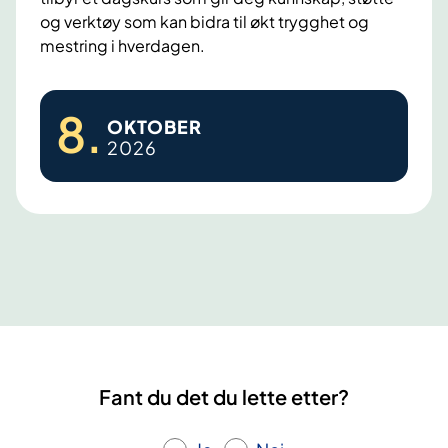
og verktøy som kan bidra til økt trygghet og
mestring i hverdagen.
P
8
.
OKTOBER
r
2026
o
s
t
a
t
a
k
r
e
Fant du det du lette etter?
f
t