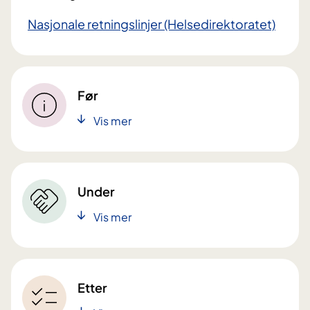
Nasjonale retningslinjer (Helsedirektoratet)
Før
Vis mer
Under
Vis mer
Etter