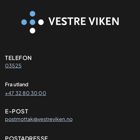
Kontaktinformasjon
TELEFON
03525
Fra utland
+47 32 80 30 00
E-POST
postmottak@vestreviken.no
Adresse
POSTADRESSE