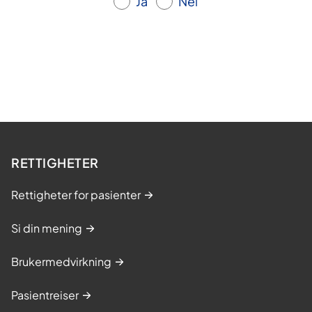
Ja
Nei
k
u
r
s
-
a
k
t
i
RETTIGHETER
v
o
Rettigheter for pasienter
v
Si din mening
e
r
Brukermedvirkning
v
å
Pasientreiser
k