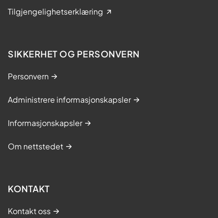
i
Tilgjengelighetserklæring
n
g
,
SIKKERHET OG PERSONVERN
B
æ
Personvern
r
Administrere informasjonskapsler
u
m
Informasjonskapsler
s
y
Om nettstedet
k
e
h
KONTAKT
u
s
Kontakt oss