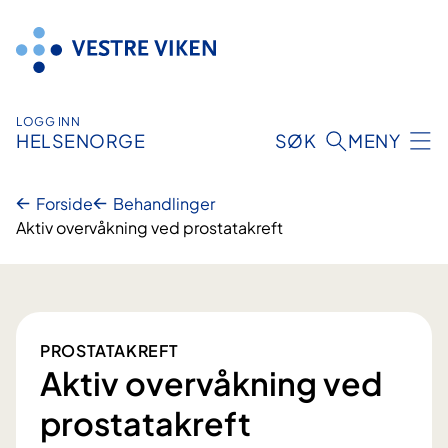
Hopp
til
innhold
LOGG INN
HELSENORGE
SØK
MENY
Forside
Behandlinger
Aktiv overvåkning ved prostatakreft
PROSTATAKREFT
Aktiv overvåkning ved
prostatakreft