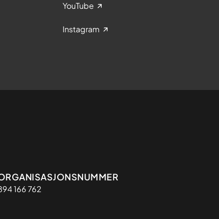
YouTube
Instagram
Organisasjon
ORGANISASJONSNUMMER
894 166 762