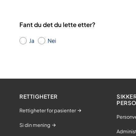
Fant du det du lette etter?
Ja
Nei
RETTIGHETER
SIKKE
PERS
Rettigheter for pasienter
Personv
Si din mening
Adminis