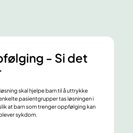
pfølging - Si det
r
løsning skal hjelpe barn til å uttrykke
enkelte pasientgrupper tas løsningen i
slik at barn som trenger oppfølging kan
plever sykdom.