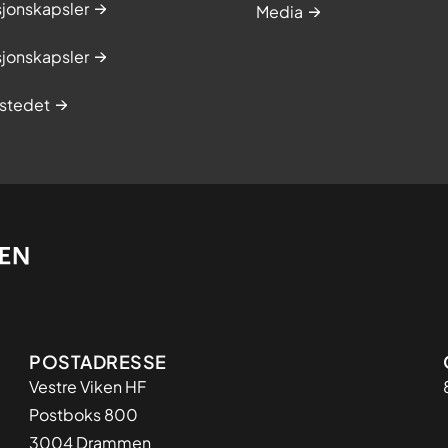
sjonskapsler
Media
sjonskapsler
stedet
Adresse
POSTADRESSE
Vestre Viken HF
Postboks 800
3004 Drammen