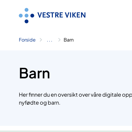
Hopp
til
innhold
Forside
..
.
Barn
Barn
Her finner du en oversikt over våre digitale o
nyfødte og barn.