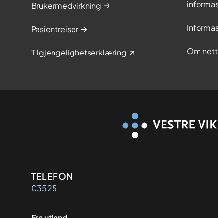
informa
Brukermedvirkning
Informa
Pasientreiser
Om nett
Tilgjengelighetserklæring
Kontaktinformasjon
TELEFON
03525
Fra utland