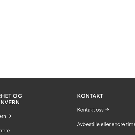
RHET OG
KONTAKT
ONVERN
Kontakt oss
ern
Avbestille eller endre tim
trere