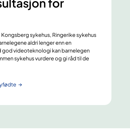
ltasjon for
 Kongsberg sykehus, Ringerike sykehus
rnelegene aldri lenger enn en
 god videoteknologi kan barnelegen
mmen sykehus vurdere og gi råd til de
nyfødte