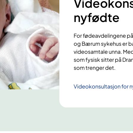
Videokonsu
nyfødte
For fødeavdelingene på
og Bærum sykehus er ba
videosamtale unna. Med
som fysisk sitter på Dra
som trenger det.
Videokonsultasjon for 