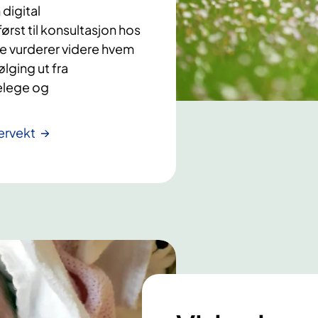
digital
st til konsultasjon hos
De vurderer videre hvem
lging ut fra
nelege og
ervekt