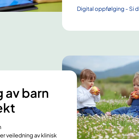
Digital oppfølging - Si 
g av barn
ekt
n
 veiledning av klinisk