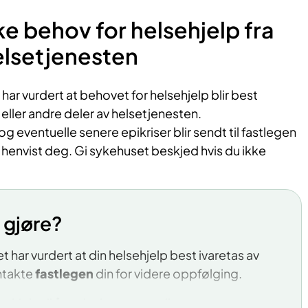
 helsehjelp
ke behov for helsehjelp fra
tralen
elsetjenesten
er en kommunal helsetjeneste for deg som har økt
 eller som allerede har en sykdom.
Her kan du få
t har vurdert at behovet for helsehjelp blir best
ersonell til å endre levevaner og mestre
 eller andre deler av helsetjenesten.
elseplager.
g eventuelle senere epikriser blir sendt til fastlegen
r henvist deg. Gi sykehuset beskjed hvis du ikke
n har både individuelle og gruppebaserte tilbud
til å:
k aktiv
 gjøre?
e kosthold
har vurdert at din helsehjelp best ivaretas av
ntakte
fastlegen
din for videre oppfølging.
nus eller røyk
 hjelp til å endre levevaner eller mestre
 psykisk