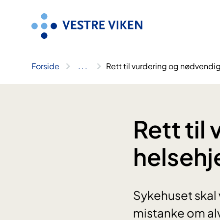
Hopp
til
innhold
Forside
..
.
Rett til vurdering og nødvendi
Rett ti
helsehj
Sykehuset skal 
mistanke om alv