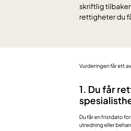
skriftlig tilbak
rettigheter du f
Vurderingen får ett a
1. Du får re
spesialisth
Du får en fristdato fo
utredning eller behan