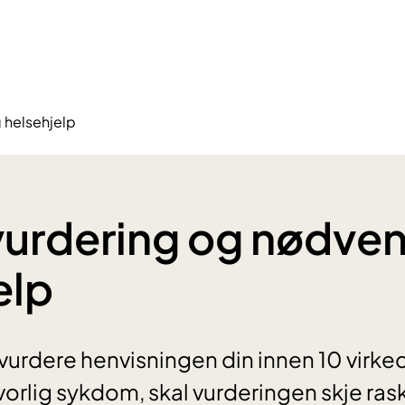
g helsehjelp
l vurdering og nødve
elp
vurdere henvisningen din innen 10 virke
orlig sykdom, skal vurderingen skje rask