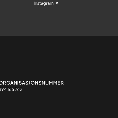
Instagram
Organisasjon
ORGANISASJONSNUMMER
894 166 762