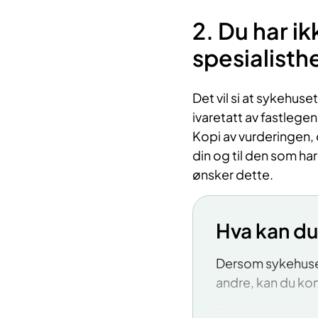
rask psykisk
2. Du har ik
Frisklivssen
spesialisth
Frisklivssentral 
risiko for sykdom
Det vil si at sykehuse
støtte fra helsep
ivaretatt av fastlegen
hverdagen med h
Kopi av vurderingen, o
din og til den som ha
Frisklivssentrale
ønsker dette.
og kan hjelpe deg 
bli mer fysis
Hva kan du
få et sunner
sove bedre
Dersom sykehuset 
andre, kan du ko
slutte med s
Dersom du trenger
få det bedre