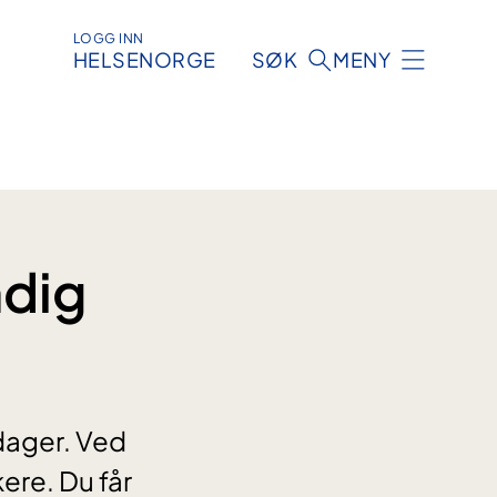
LOGG INN
HELSENORGE
SØK
MENY
ndig
dager. Ved
ere. Du får