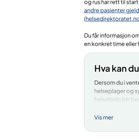
og rus har rett til st
andre pasienter gjelde
(helsedirektoratet.no
Du får informasjon o
en konkret time eller 
Hva kan du
Dersom du i vente
helseplager og s
helsehjelp blir be
spesialisthelsetj
kommunale tjenes
Vis mer
frisklivssent