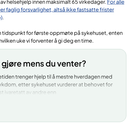
art av helsehjelp innen maksimalt 65 virkedager.
For alle
r faglig forsvarlighet, altså ikke fastsatte frister
)
.
m tidspunkt for første oppmøte på sykehuset, enten
hvilken uke vi forventer å gi deg en time.
 gjøre mens du venter?
tiden trenger hjelp til å mestre hverdagen med
ykdom, etter sykehuset vurderer at behovet for
st ivaretatt av andre enn
enesten, kan du kontakte fastlegen, eller
ter som ikke krever henvisning
ralen