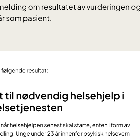
emelding om resultatet av vurderingen og
år som pasient.
v følgende resultat:
tt til nødvendig helsehjelp i
elsetjenesten
r når helsehjelpen senest skal starte, enten i form av
dling. Unge under 23 år innenfor psykisk helsevern