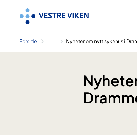
Hopp
til
innhold
Forside
..
.
Nyheter om nytt sykehus i Dr
Nyheter
Dramm