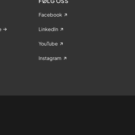
FØLG OSS
e
h
Facebook
u
s
e
LinkedIn
YouTube
Instagram