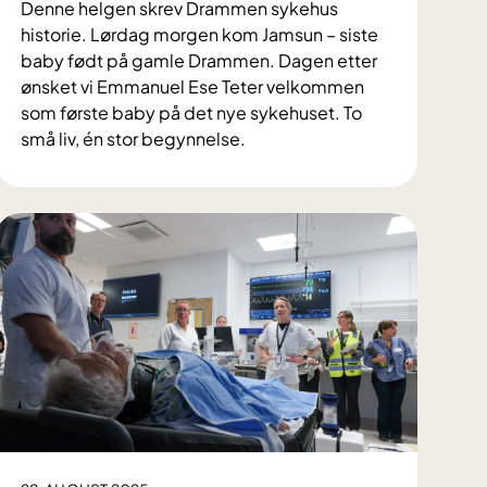
Denne helgen skrev Drammen sykehus
historie. Lørdag morgen kom Jamsun – siste
baby født på gamle Drammen. Dagen etter
ønsket vi Emmanuel Ese Teter velkommen
som første baby på det nye sykehuset. To
små liv, én stor begynnelse.
T
o
s
m
å
m
i
r
a
k
l
e
r