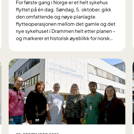
For første gang i Norge er et helt sykehus
flyttet på én dag. Søndag, 5. oktober, gikk
den omfattende og nøye planlagte
flytteoperasjonen mellom det gamle og det
nye sykehuset i Drammen helt etter planen –
og markerer et historisk øyeblikk for norsk
…
N
y
t
t
s
y
k
e
h
u
s
i
D