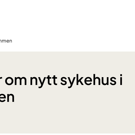
ammen
 om nytt sykehus i
en