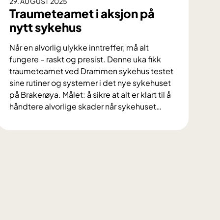
29. AUGUST 2025
,
Traumeteamet i aksjon på
é
nytt sykehus
n
h
Når en alvorlig ulykke inntreffer, må alt
i
fungere – raskt og presist. Denne uka fikk
s
traumeteamet ved Drammen sykehus testet
t
sine rutiner og systemer i det nye sykehuset
o
på Brakerøya. Målet: å sikre at alt er klart til å
r
håndtere alvorlige skader når sykehuset
…
i
T
s
r
k
a
h
u
e
m
l
e
g
t
f
e
o
a
r