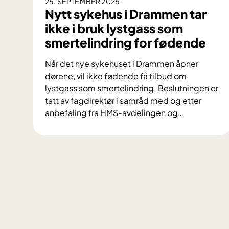
25. SEPTEMBER 2025
g
Nytt sykehus i Drammen tar
a
ikke i bruk lystgass som
v
smertelindring for fødende
D
r
Når det nye sykehuset i Drammen åpner
a
dørene, vil ikke fødende få tilbud om
m
lystgass som smertelindring. Beslutningen er
m
tatt av fagdirektør i samråd med og etter
e
anbefaling fra HMS-avdelingen og
…
n
N
s
y
y
t
k
t
e
s
h
y
u
k
s
e
h