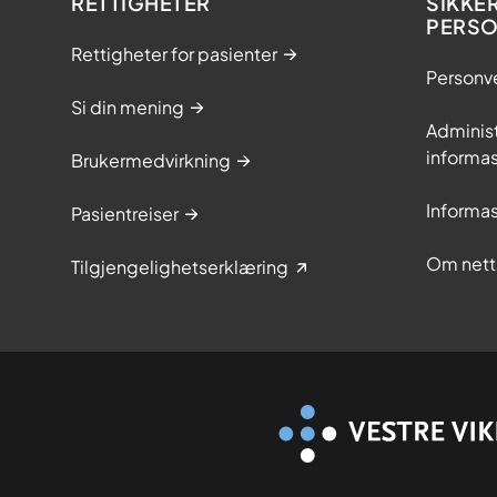
RETTIGHETER
SIKKE
r
PERS
u
Rettigheter for pasienter
k
Personv
l
Si din mening
y
Adminis
s
informa
Brukermedvirkning
t
g
Informa
Pasientreiser
a
s
Om nett
Tilgjengelighetserklæring
s
s
o
m
s
m
e
r