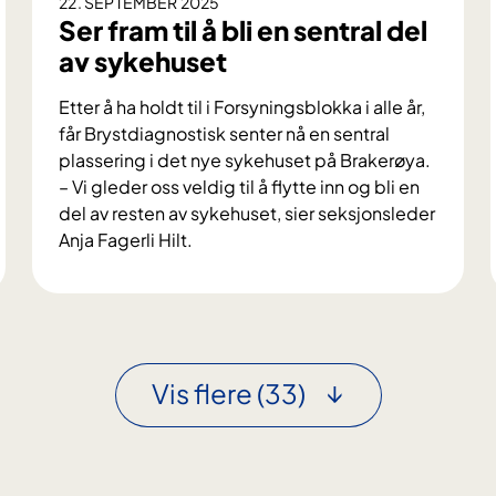
22. SEPTEMBER 2025
r
Ser fram til å bli en sentral del
a
av sykehuset
m
m
Etter å ha holdt til i Forsyningsblokka i alle år,
e
får Brystdiagnostisk senter nå en sentral
n
plassering i det nye sykehuset på Brakerøya.
å
– Vi gleder oss veldig til å flytte inn og bli en
p
del av resten av sykehuset, sier seksjonsleder
n
Anja Fagerli Hilt.
e
S
t
e
r
f
r
Vis flere
(33)
a
m
t
i