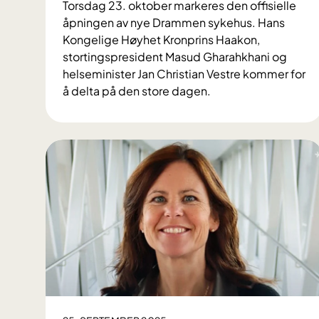
Torsdag 23. oktober markeres den offisielle
åpningen av nye Drammen sykehus. Hans
Kongelige Høyhet Kronprins Haakon,
stortingspresident Masud Gharahkhani og
helseminister Jan Christian Vestre kommer for
å delta på den store dagen.
O
ff
i
s
i
e
l
l
å
p
n
i
n