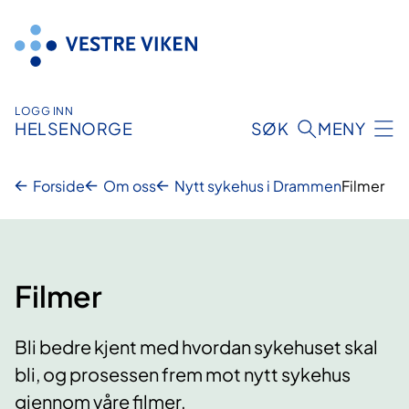
Hopp
til
innhold
LOGG INN
HELSENORGE
SØK
MENY
Forside
Om oss
Nytt sykehus i Drammen
Filmer
Filmer
Bli bedre kjent med hvordan sykehuset skal
bli, og prosessen frem mot nytt sykehus
gjennom våre filmer.