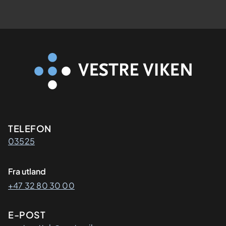
Kontaktinformasjon
TELEFON
03525
Fra utland
+47 32 80 30 00
E-POST