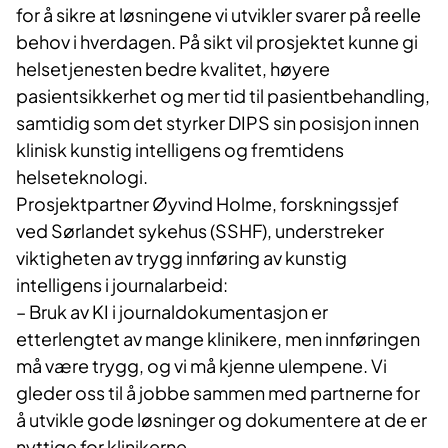
for å sikre at løsningene vi utvikler svarer på reelle
behov i hverdagen. På sikt vil prosjektet kunne gi
helsetjenesten bedre kvalitet, høyere
pasientsikkerhet og mer tid til pasientbehandling,
samtidig som det styrker DIPS sin posisjon innen
klinisk kunstig intelligens og fremtidens
helseteknologi.
Prosjektpartner Øyvind Holme, forskningssjef
ved Sørlandet sykehus (SSHF), understreker
viktigheten av trygg innføring av kunstig
intelligens i journalarbeid:
– Bruk av KI i journaldokumentasjon er
etterlengtet av mange klinikere, men innføringen
må være trygg, og vi må kjenne ulempene. Vi
gleder oss til å jobbe sammen med partnerne for
å utvikle gode løsninger og dokumentere at de er
nyttige for klinikerne.