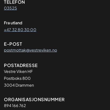
Kontaktinformasjon
TELEFON
03525
Fra utland
+47 32 80 30 00
E-POST
postmottak@vestreviken.no
Adresse
POSTADRESSE
Vestre Viken HF
Postboks 800
3004 Drammen
Organisasjon
ORGANISASJONSNUMMER
894 166 762