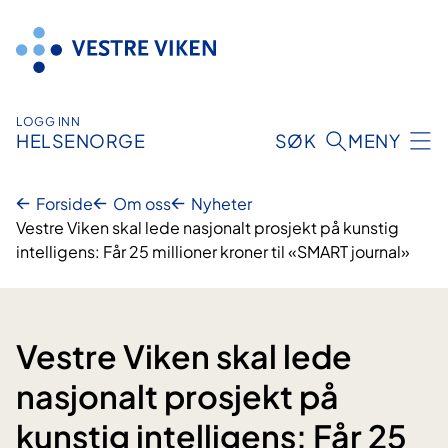
Hopp
til
innhold
LOGG INN
HELSENORGE
SØK
MENY
Forside
Om oss
Nyheter
Vestre Viken skal lede nasjonalt prosjekt på kunstig
intelligens: Får 25 millioner kroner til «SMART journal»
Vestre Viken skal lede
nasjonalt prosjekt på
kunstig intelligens: Får 25