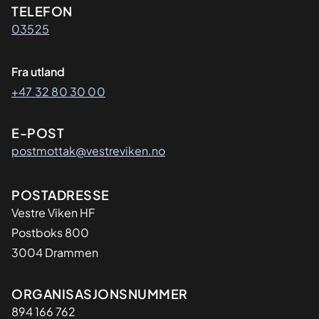
Kontaktinformasjon
TELEFON
03525
Fra utland
+47 32 80 30 00
E-POST
postmottak@vestreviken.no
Adresse
POSTADRESSE
Vestre Viken HF
Postboks 800
3004 Drammen
Organisasjon
ORGANISASJONSNUMMER
894 166 762