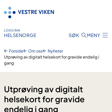
Hopp
til
innhold
LOGG INN
HELSENORGE
SØK
MENY
Forside
Om oss
Nyheter
Utprøving av digitalt helsekort for gravide endelig i
gang
Utprøving av digitalt
helsekort for gravide
endelig i gang