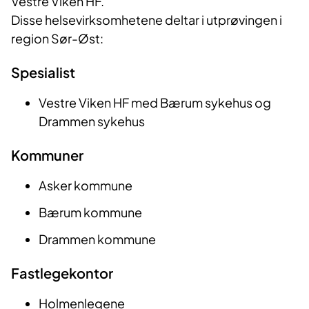
Vestre Viken HF.
Disse helsevirksomhetene deltar i utprøvingen i
region Sør-Øst:
Spesialist
Vestre Viken HF med Bærum sykehus og
Drammen sykehus
Kommuner
Asker kommune
Bærum kommune
Drammen kommune
Fastlegekontor
Holmenlegene