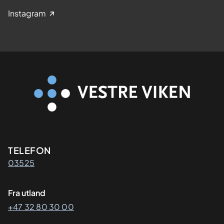
Instagram
Kontaktinformasjon
TELEFON
03525
Fra utland
+47 32 80 30 00