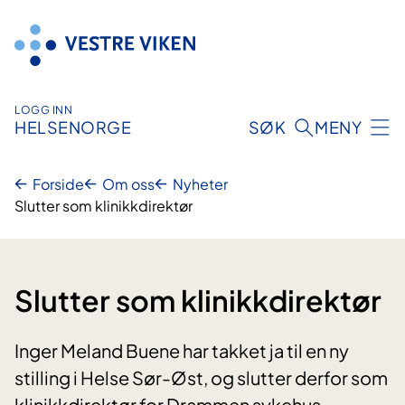
Hopp
til
innhold
LOGG INN
HELSENORGE
SØK
MENY
Forside
Om oss
Nyheter
Slutter som klinikkdirektør
Slutter som klinikkdirektør
Inger Meland Buene har takket ja til en ny
stilling i Helse Sør-Øst, og slutter derfor som
klinikkdirektør for Drammen sykehus.