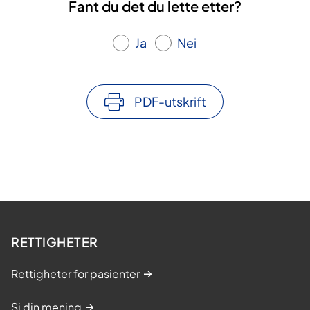
Fant du det du lette etter?
Ja
Nei
PDF-utskrift
RETTIGHETER
Rettigheter for pasienter
Si din mening