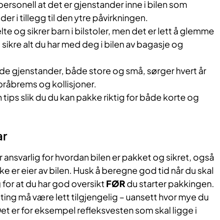
rsonell at det er gjenstander inne i bilen som
r i tillegg til den ytre påvirkningen.
lte og sikrer barn i bilstoler, men det er lett å glemme
å sikre alt du har med deg i bilen av bagasje og
rede gjenstander, både store og små, sørger hvert år
bråbrems og kollisjoner.
 tips slik du du kan pakke riktig for både korte og
ar
r ansvarlig for hvordan bilen er pakket og sikret, også
er eier av bilen. Husk å beregne god tid når du skal
 for at du har god oversikt
FØR
du starter pakkingen.
ting må være lett tilgjengelig – uansett hvor mye du
 Det er for eksempel refleksvesten som skal ligge i