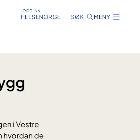
LOGG INN
HELSENORGE
SØK
MENY
rygg
en i Vestre
om hvordan de