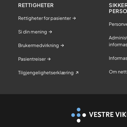
RETTIGHETER
SIKKE
PERS
Rettigheter for pasienter
Personv
Si din mening
Adminis
informa
Brukermedvirkning
Informa
Pasientreiser
Om nett
Tilgjengelighetserklæring