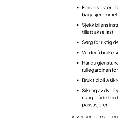
Fordel vekten. Tu
bagasjerommet
Sjekk bilens inst
tillatt aksellast
Sørg for riktig d
Vurder å bruke si
Har du gjenstand
rullegardinen fo
Bruk tid på å sikr
Sikring av dyr: 
riktig, både for 
passasjerer.
Vi ønsker dere alle e