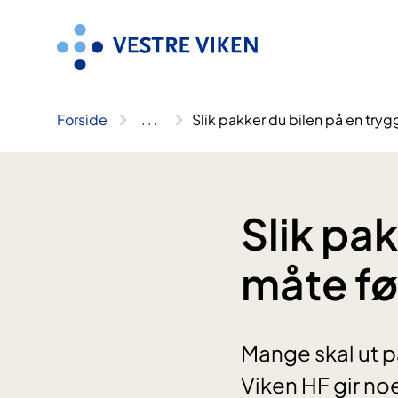
Hopp
til
innhold
Forside
..
.
Slik pakker du bilen på en tryg
Slik pak
måte fø
Mange skal ut p
Viken HF gir no