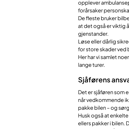
opplever ambulansepe
forårsaker personskade
De fleste bruker bilbe
at det også er viktig 
gjenstander.
Løse eller dårlig sik
for store skader ved 
Her har vi samlet noen
lange turer.
Sjåførens ansv
Det er sjåføren som e
når vedkommende ikke 
pakke bilen – og sørg
Husk også at enkelte 
ellers pakker i bilen.