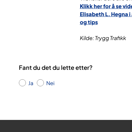
Klikk her for å se 
Elisabeth L. Hegna 
og tips
Kilde: Trygg Trafikk
Fant du det du lette etter?
Ja
Nei