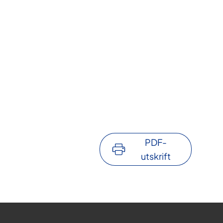
PDF-
utskrift