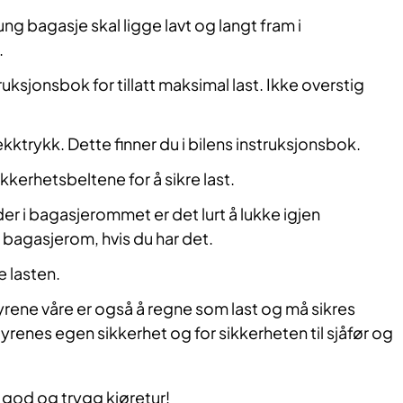
ng bagasje skal ligge lavt og langt fram i
.
ruksjonsbok for tillatt maksimal last. Ikke overstig
ekktrykk. Dette finner du i bilens instruksjonsbok.
kkerhetsbeltene for å sikre last.
er i bagasjerommet er det lurt å lukke igjen
r bagasjerom, hvis du har det.
e lasten.
Dyrene våre er også å regne som last og må sikres
dyrenes egen sikkerhet og for sikkerheten til sjåfør og
n god og trygg kjøretur!