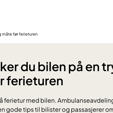
g måte før ferieturen
ker du bilen på en t
r ferieturen
å ferietur med bilen. Ambulanseavdeling
en gode tips til bilister og passasjerer 