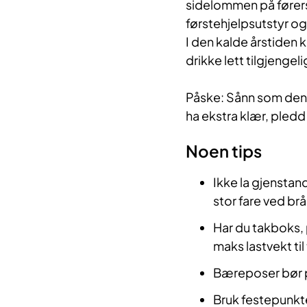
sidelommen på førers
førstehjelpsutstyr og
I den kalde årstiden k
drikke lett tilgjengeli
Påske: Sånn som denne
ha ekstra klær, pledd 
Noen tips
Ikke la gjenstand
stor fare ved brå
Har du takboks, 
maks lastvekt ti
Bæreposer bør p
Bruk festepunkte