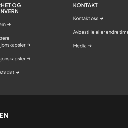
RHET OG
KONTAKT
ONVERN
Kontakt oss
ern
Avbestille eller endre tim
trere
sjonskapsler
Media
sjonskapsler
stedet