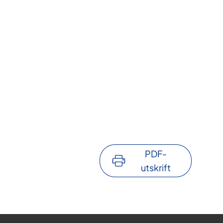
PDF-
utskrift