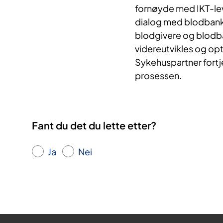
fornøyde med IKT-lev
dialog med blodbanken
blodgivere og blodba
videreutvikles og op
Sykehuspartner fortj
prosessen.
Fant du det du lette etter?
Ja
Nei