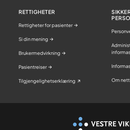
RETTIGHETER
SIKKE
PERS
Rettigheter for pasienter
Personv
Si din mening
Adminis
informa
Brukermedvirkning
Informa
Pasientreiser
Om nett
Tilgjengelighetserklæring