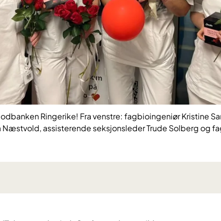
odbanken Ringerike! Fra venstre: fagbioingeniør Kristine S
a Næstvold, assisterende seksjonsleder Trude Solberg og fag