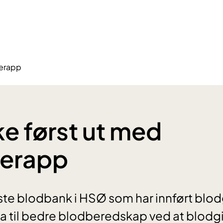
verapp
ke først ut med
verapp
rste blodbank i HSØ som har innført blo
ra til bedre blodberedskap ved at blod