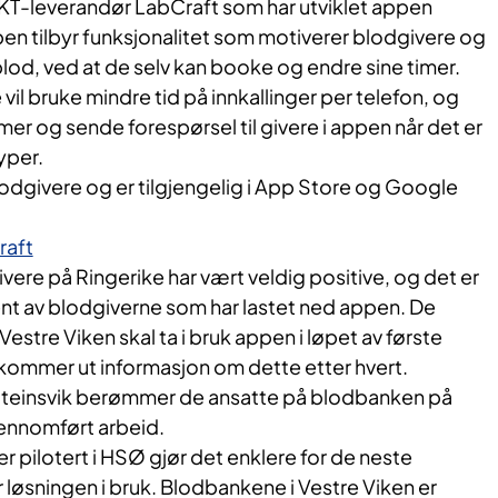
KT-leverandør LabCraft som har utviklet appen
en tilbyr funksjonalitet som motiverer blodgivere og
 blod, ved at de selv kan booke og endre sine timer.
il bruke mindre tid på innkallinger per telefon, og
mer og sende forespørsel til givere i appen når det er
yper.
lodgivere og er tilgjengelig i App Store og Google
raft
ere på Ringerike har vært veldig positive, og det er
ent av blodgiverne som har lastet ned appen. De
estre Viken skal ta i bruk appen i løpet av første
 kommer ut informasjon om dette etter hvert.
Steinsvik berømmer de ansatte på blodbanken på
jennomført arbeid.
er pilotert i HSØ gjør det enklere for de neste
løsningen i bruk. Blodbankene i Vestre Viken er