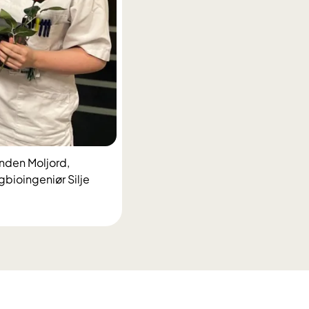
anden Moljord,
bioingeniør Silje