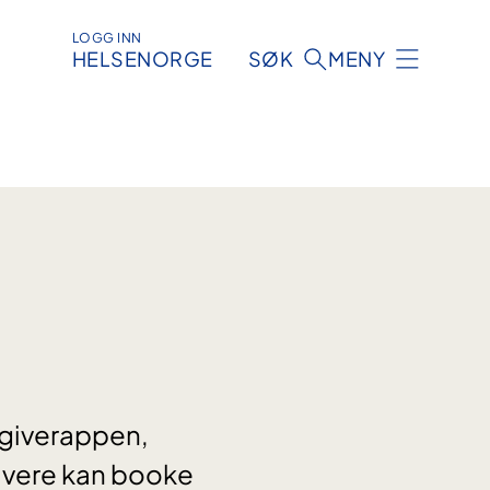
LOGG INN
HELSENORGE
SØK
MENY
dgiverappen,
givere kan booke