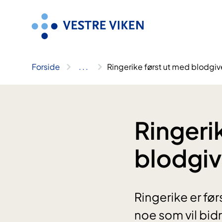
Hopp
til
innhold
Forside
..
.
Ringerike først ut med blodgi
Ringeri
blodgi
Ringerike er fø
noe som vil bid