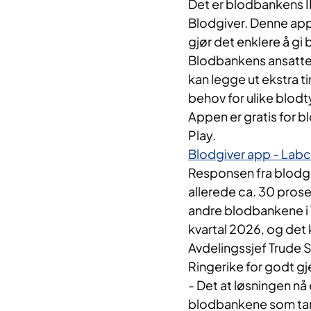
Det er blodbankens I
Blodgiver. Denne app
gjør det enklere å gi
Blodbankens ansatte v
kan legge ut ekstra ti
behov for ulike blodt
Appen er gratis for b
Play.
Blodgiver app - Labc
Responsen fra blodgiv
allerede ca. 30 pros
andre blodbankene i V
kvartal 2026, og det
Avdelingssjef Trude 
Ringerike for godt g
- Det at løsningen nå 
blodbankene som tar 