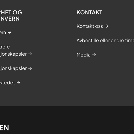
RHET OG
KONTAKT
ONVERN
Kontakt oss
ern
Avbestille eller endre tim
trere
sjonskapsler
Media
sjonskapsler
stedet