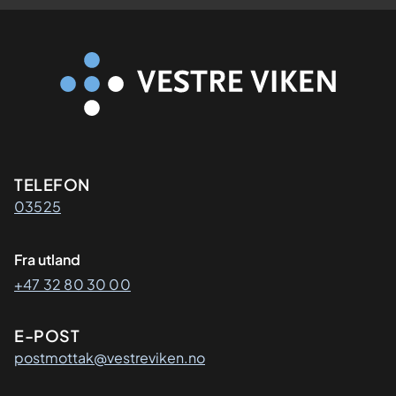
Kontaktinformasjon
TELEFON
03525
Fra utland
+47 32 80 30 00
E-POST
postmottak@vestreviken.no