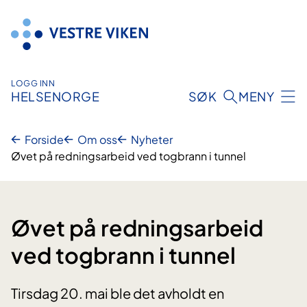
Hopp
til
innhold
LOGG INN
HELSENORGE
SØK
MENY
Forside
Om oss
Nyheter
Øvet på redningsarbeid ved togbrann i tunnel
Øvet på redningsarbeid
ved togbrann i tunnel
Tirsdag 20. mai ble det avholdt en