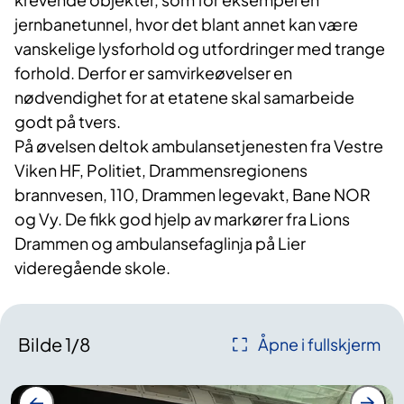
jernbanetunnel, hvor det blant annet kan være
vanskelige lysforhold og utfordringer med trange
forhold. Derfor er samvirkeøvelser en
nødvendighet for at etatene skal samarbeide
godt på tvers.
På øvelsen deltok ambulansetjenesten fra Vestre
Viken HF, Politiet, Drammensregionens
brannvesen, 110, Drammen legevakt, Bane NOR
og Vy. De fikk god hjelp av markører fra Lions
Drammen og ambulansefaglinja på Lier
videregående skole.
Bilde
1
/
8
Åpne i fullskjerm