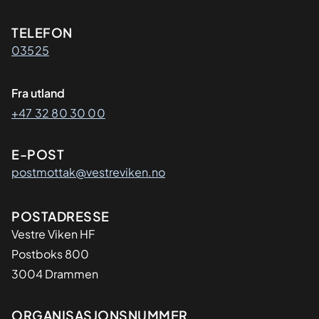
Kontaktinformasjon
TELEFON
03525
Fra utland
+47 32 80 30 00
E-POST
postmottak@vestreviken.no
Adresse
POSTADRESSE
Vestre Viken HF
Postboks 800
3004 Drammen
Organisasjon
ORGANISASJONSNUMMER