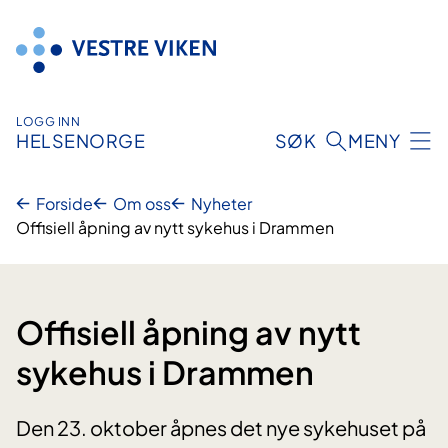
Hopp
til
innhold
LOGG INN
HELSENORGE
SØK
MENY
Forside
Om oss
Nyheter
Offisiell åpning av nytt sykehus i Drammen
Offisiell åpning av nytt
sykehus i Drammen
Den 23. oktober åpnes det nye sykehuset på