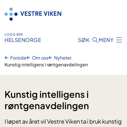
Hopp
til
innhold
LOGG INN
HELSENORGE
SØK
MENY
Forside
Om oss
Nyheter
Kunstig intelligens i røntgenavdelingen
Kunstig intelligens i
røntgenavdelingen
I løpet av året vil Vestre Viken ta i bruk kunstig