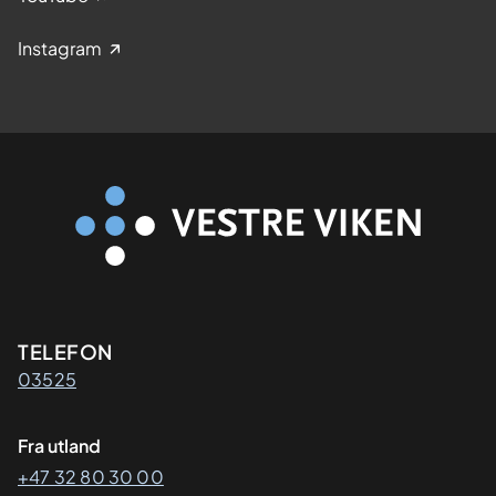
Instagram
Kontaktinformasjon
TELEFON
03525
Fra utland
+47 32 80 30 00