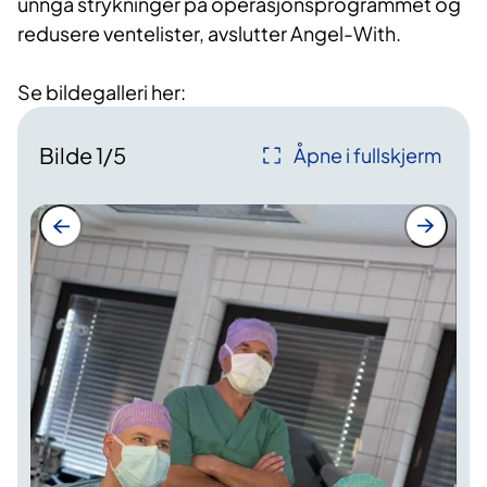
unngå strykninger på operasjonsprogrammet og
redusere ventelister, avslutter Angel-With.
Se bildegalleri her:
Bilde
1
/
5
Åpne i fullskjerm