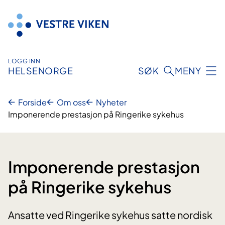
Hopp
til
innhold
LOGG INN
HELSENORGE
SØK
MENY
Forside
Om oss
Nyheter
Imponerende prestasjon på Ringerike sykehus
Imponerende prestasjon
på Ringerike sykehus
Ansatte ved Ringerike sykehus satte nordisk