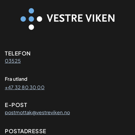
Kontaktinformasjon
TELEFON
03525
Fra utland
+47 32 80 30 00
E-POST
postmottak@vestreviken.no
Adresse
POSTADRESSE