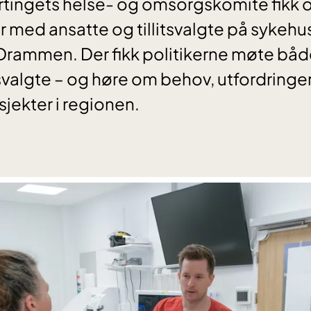
tortingets helse- og omsorgskomite fikk
r med ansatte og tillitsvalgte på sykehu
rammen. Der fikk politikerne møte båd
tsvalgte – og høre om behov, utfordringer
ekter i regionen.