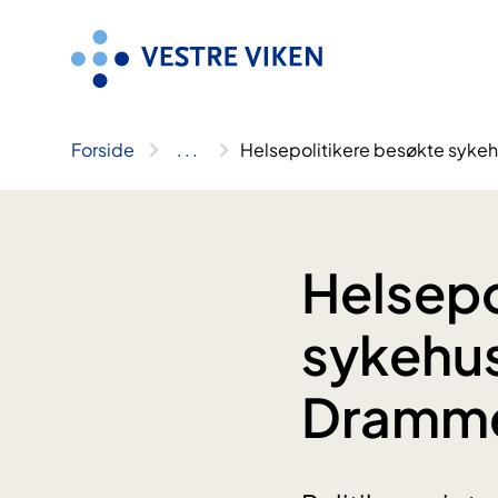
Hopp
til
innhold
Forside
..
.
Helsepolitikere besøkte syk
Helsepo
sykehus
Dramm