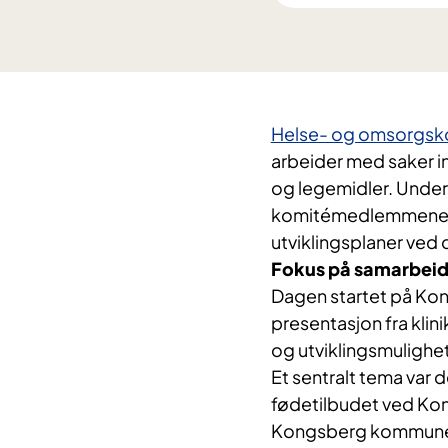
Helse- og omsorgsko
arbeider med saker in
og legemidler. Under 
komitémedlemmene en
utviklingsplaner ved
Fokus på samarbeid
Dagen startet på Kon
presentasjon fra klin
og utviklingsmulighet
Et sentralt tema var
fødetilbudet ved K
Kongsberg kommune 