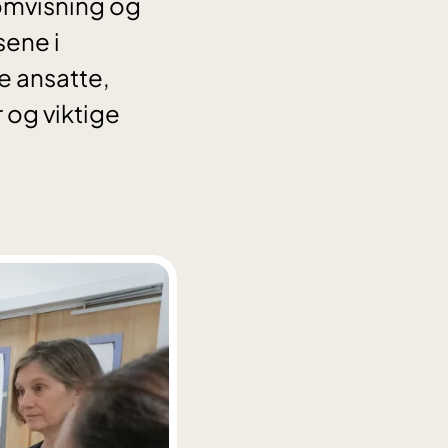
 omvisning og
sene i
e ansatte,
 og viktige