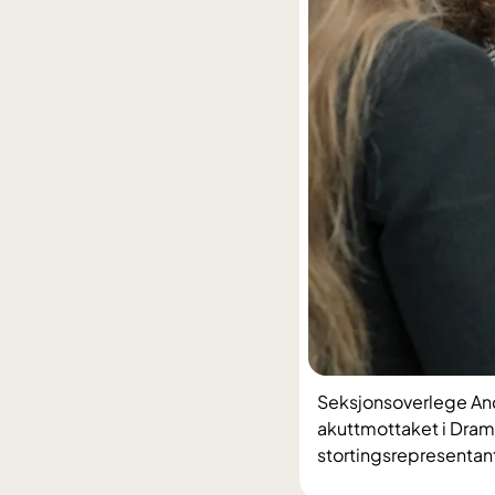
Seksjonsoverlege And
akuttmottaket i Dramm
stortingsrepresentant